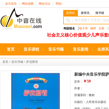
设为首页
网站地图
网站论坛
帮助
∨
搜课程
搜资讯
搜书籍
|
考级报名
电子琴
钢琴
古筝
社会主义核心价值观少儿声乐套
首页
音乐课程
音乐书籍
音乐新闻
名师风
首页
>
音乐书城
>
萨克斯管
新编中央音乐学院萨
￥59
定价：
作者：
所属系列：教材
出版社：人民音乐出版社
书号（ISBN）：978-7-103-0