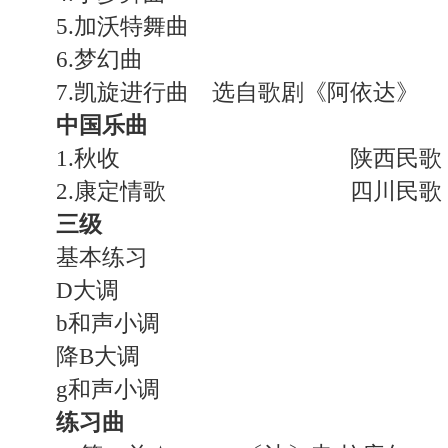
5.加沃特舞曲 〔
6.梦幻曲 〔德〕
7.凯旋进行曲 选自歌剧《阿依达》 
中国乐曲
1.秋收 陕西民歌〔中
2.康定情歌 四川民歌〔中
三级
基本练习
D大调
b和声小调
降B大调
g和声小调
练习曲