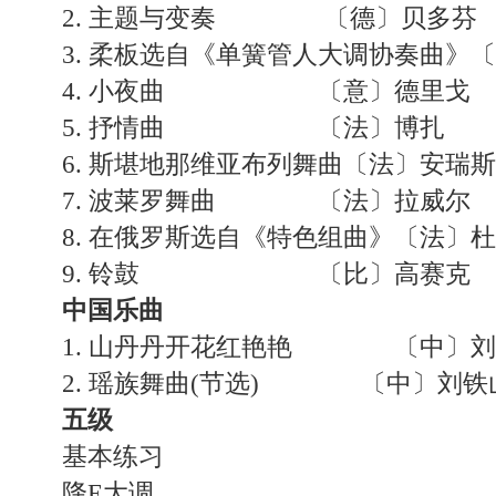
2. 主题与变奏 〔德〕贝多芬
3. 柔板选自《单簧管人大调协奏曲》〔
4. 小夜曲 〔意〕德里戈
5. 抒情曲 〔法〕博扎
6. 斯堪地那维亚布列舞曲〔法〕安瑞斯
7. 波莱罗舞曲 〔法〕拉威尔
8. 在俄罗斯选自《特色组曲》〔法〕杜
9. 铃鼓 〔比〕高赛克
中国乐曲
1. 山丹丹开花红艳艳 〔中〕刘
2. 瑶族舞曲(节选) 〔中〕刘铁
五级
基本练习
降E大调