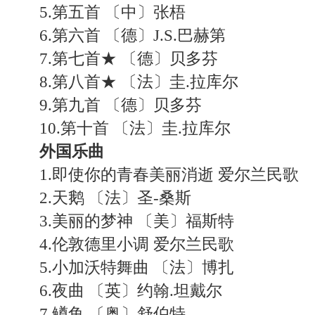
5.第五首 〔中〕张梧
6.第六首 〔德〕J.S.巴赫第
7.第七首★ 〔德〕贝多芬
8.第八首★ 〔法〕圭.拉库尔
9.第九首 〔德〕贝多芬
10.第十首 〔法〕圭.拉库尔
外国乐曲
1.即使你的青春美丽消逝 爱尔兰民歌
2.天鹅 〔法〕圣-桑斯
3.美丽的梦神 〔美〕福斯特
4.伦敦德里小调 爱尔兰民歌
5.小加沃特舞曲 〔法〕博扎
6.夜曲 〔英〕约翰.坦戴尔
7.鳟鱼 〔奥〕舒伯特