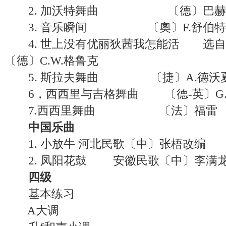
2. 加沃特舞曲 〔德〕巴赫
3. 音乐瞬间 〔奧〕F.舒伯特
4. 世上没有优丽狄茜我怎能活 选
〔德〕C.W.格鲁克
5. 斯拉夫舞曲 〔捷〕A.德沃
6，西西里与吉格舞曲 〔德-英〕G.F
7.西西里舞曲 〔法〕福雷
中国乐曲
1. 小放牛 河北民歌〔中〕张梧改编
2. 凤阳花鼓 安徽民歌〔中〕李满
四级
基本练习
A大调