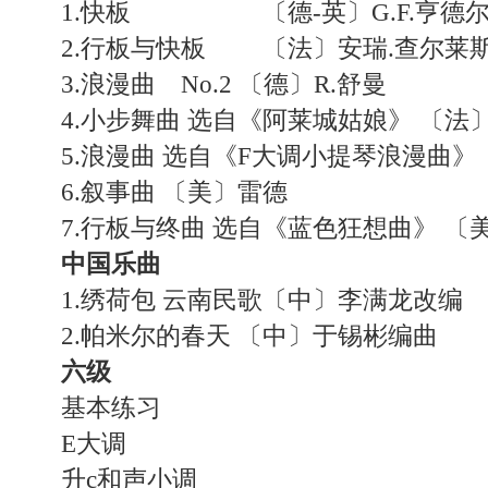
1.快板 〔德-英〕G.F.亨德
2.行板与快板 〔法〕安瑞.查尔莱
3.浪漫曲 No.2 〔德〕R.舒曼
4.小步舞曲 选自《阿莱城姑娘》 〔法〕
5.浪漫曲 选自《F大调小提琴浪漫曲》
6.叙事曲 〔美〕雷德
7.行板与终曲 选自《蓝色狂想曲》 〔
中国乐曲
1.绣荷包 云南民歌〔中〕李满龙改编
2.帕米尔的春天 〔中〕于锡彬编曲
六级
基本练习
E大调
升c和声小调