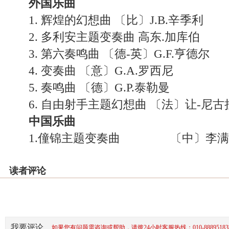
外国乐曲
1. 辉煌的幻想曲 〔比〕J.B.辛季利
2. 多利安主题变奏曲 高东.加库伯
3. 第六奏鸣曲 〔德-英〕G.F.亨德尔
4. 变奏曲 〔意〕G.A.罗西尼
5. 奏鸣曲 〔德〕G.P.泰勒曼
6. 自由射手主题幻想曲 〔法〕让-尼古
中国乐曲
1.僮锦主题变奏曲 〔中〕李满
读者评论
我要评论
如果您有问题需咨询或帮助，请拨24小时客服热线：010-88895183