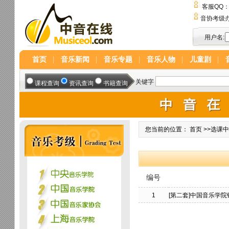
客服QQ
音协考级
用户名:
首页
音乐新闻
音乐专题
音乐人物
儿童剧
您当前的位置：
首页
>>
选课
编号
1
[第二套]中国音乐学