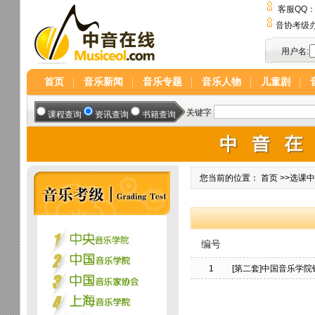
客服QQ
音协考级
用户名:
首页
音乐新闻
音乐专题
音乐人物
儿童剧
您当前的位置：
首页
>>
选课
编号
1
[第二套]中国音乐学