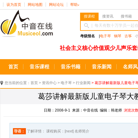
设为首页
网站地图
网站论坛
帮助
∨
搜课程
搜资讯
搜书籍
考级报名
|
电子琴
钢琴
古筝
社会主义核心价值观少儿声乐套
首页
音乐课程
音乐书籍
音乐新闻
名师风
您当前的位置：
首页
>
资讯中心
>
电子琴
>
行业新闻
> 葛莎讲解最新版儿童电子琴
葛莎讲解最新版儿童电子琴大教
日期：2008-9-1 来源：中音在线 编辑：韩老师
浏览次
导语：
了解详情： 课程购买：[next] 名师简介