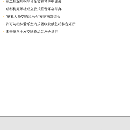
第二届深圳钢琴音乐节在琴声中谢幕
成都梅庵琴社成立仪式暨音乐会举办
“献礼大师交响音乐会”奏响南京街头
许可与柏林爱乐室内乐团联袂献艺柏林音乐厅
李崇望八十岁交响作品音乐会举行