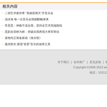
相关内容
二胡艺术家舒希 “美丽星期天”开音乐会
汤沐海 每一次音乐会我都酣畅淋漓
常思思：神曲不适合我，坚持走艺术高端路线
昆剧名宿林为林：突破自我再现大将军韩信
裴艳玲正筹备新戏《渔夫恨》
捷杰耶夫:展现“老普”音乐的放肆之美
关于我们
|
合作推广
|
意见反馈
|
Copyright ©2006-2023 w
电话：15311