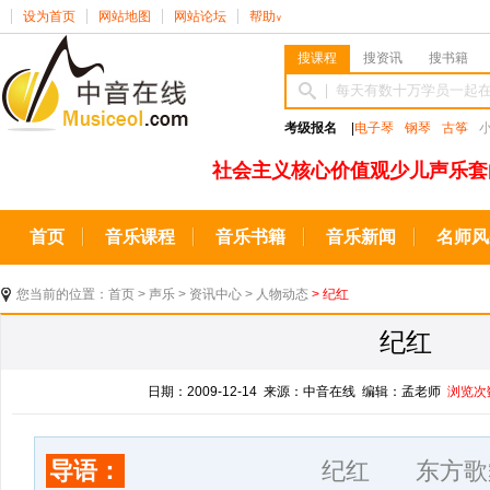
设为首页
网站地图
网站论坛
帮助
∨
搜课程
搜资讯
搜书籍
考级报名
|
电子琴
钢琴
古筝
社会主义核心价值观少儿声乐套
首页
音乐课程
音乐书籍
音乐新闻
名师风
您当前的位置：
首页
>
声乐
>
资讯中心
>
人物动态
> 纪红
纪红
日期：2009-12-14 来源：中音在线 编辑：孟老师
浏览次
导语：
纪红 东方歌舞团女