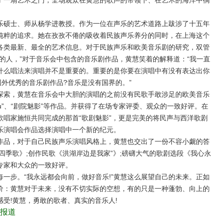
了一扇艺术之门，全场观众在黄慧的歌声的带领下、在艺术的海洋中徜
硕士、师从杨学进教授。作为一位在声乐的艺术道路上跋涉了十五年
纯粹的追求。她在孜孜不倦的吸收着民族声乐养分的同时，在上海这个
各类最新、最全的艺术信息。对于民族声乐和欧美音乐剧的研究，双管
的人，”对于音乐会中包含的音乐剧作品，黄慧笑着的解释道：“我一直
什么唱法来演唱并不是重要的。重要的是你要在演唱中有没有表达出你
国外优秀的音乐剧作品?音乐是没有国界的。”
索，黄慧在音乐会中大胆的演唱的之前没有民歌手敢涉足的欧美音乐
I ask of you”、“剧院魅影”等作品。并获得了在场专家评委、观众的一致好评。在
歌唱家施恒共同完成的那首“歌剧魅影”，更是完美的将民声与西洋歌剧
乐演唱会作品选择演唱中一个新的纪元。
品，对于自己民族声乐演唱风格上，黄慧也交出了一份不容小觑的答
四季歌》;创作民歌《洪湖岸边是我家”》;磅礴大气的歌剧选段《我心永
专家和大众的一致好评。
步。“我永远都会向前，做好音乐!”黄慧这么展望自己的未来。正如
价：黄慧对于未来，没有不切实际的空想，有的只是一种蓬勃、向上的
受!黄慧，勇敢的歌者、真实的音乐人!
报道