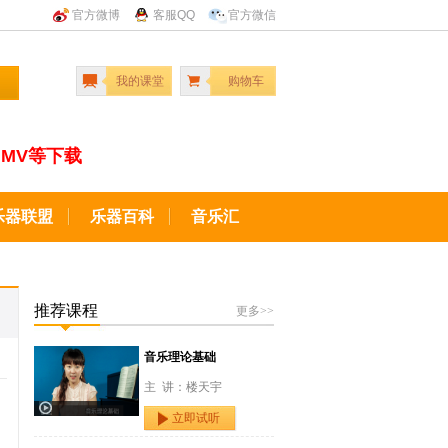
官方微博
客服QQ
官方微信
我的课堂
购物车
MV等下载
乐器联盟
乐器百科
音乐汇
推荐课程
更多>>
音乐理论基础
主 讲：楼天宇
立即试听