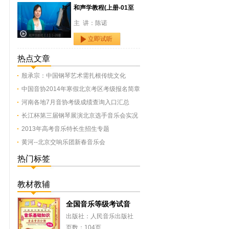
和声学教程(上册-01至
主 讲：陈诺
立即试听
热点文章
殷承宗：中国钢琴艺术需扎根传统文化
中国音协2014年寒假北京考区考级报名简章
河南各地7月音协考级成绩查询入口汇总
长江杯第三届钢琴展演北京选手音乐会实况
2013年高考音乐特长生招生专题
黄河--北京交响乐团新春音乐会
热门标签
教材教辅
全国音乐等级考试音
出版社：人民音乐出版社
页数：104页