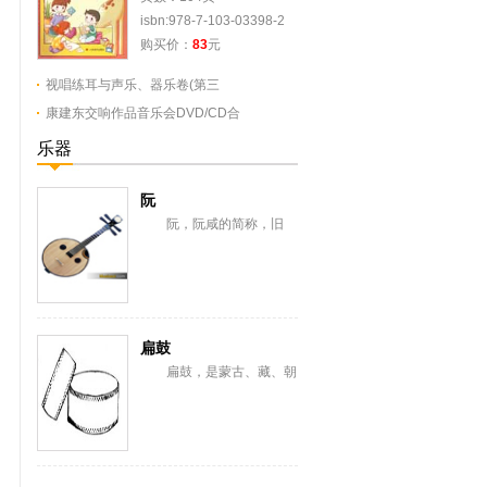
isbn:978-7-103-03398-2
购买价：
83
元
视唱练耳与声乐、器乐卷(第三
康建东交响作品音乐会DVD/CD合
乐器
阮
阮，阮咸的简称，旧
称“汉琵琶”，还有一意即长
颈琵琶，形似今之月琴，与
从龟兹传来的曲项琵...
扁鼓
扁鼓，是蒙古、藏、朝
鲜、满、纳西、彝、苗、汉
等族棰击膜鸣乐器。蒙古语
称恒格勒格。藏语...