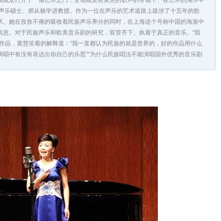
场观众打开了一扇艺术之门，全场观众在黄慧的歌声的带领下、在艺术的海洋中
乐硕士、师从杨学进教授。作为一位在声乐的艺术道路上跋涉了十五年的歌
求。她在孜孜不倦的吸收着民族声乐养分的同时，在上海这个号称中国的海派中
信息。对于民族声乐和欧美音乐剧的研究，双管齐下。执着于真正的音乐。“我
剧作品，黄慧笑着的解释道：“我一直都认为民族的就是世界的，好的作品用什么
演唱中有没有表达出你自己的乐思”“为什么民族唱法不能演唱国外优秀的音乐剧