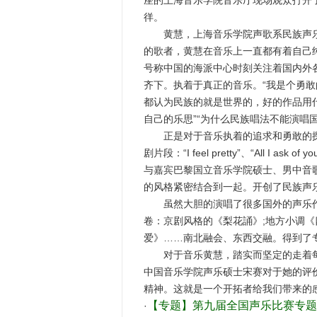
座的上海音乐学院音乐厅现场观众打开
徉。
黄慧，上海音乐学院声歌系民族声乐
的歌者，黄慧在音乐上一直都有着自己
号称中国的海派中心时刻关注着国内外
齐下。执着于真正的音乐。“我是个勇敢
都认为民族的就是世界的，好的作品用
自己的乐思”“为什么民族唱法不能演唱
正是对于音乐执着的追求和勇敢的探
剧片段：“I feel pretty”、“All 
与嘉宾巴黎国立音乐学院硕士、男中音
的风格紧密结合到一起。开创了民族声
虽然大胆的演唱了很多国外的声乐作
卷：京剧风格的《梨花誦》;地方小调《
爱》……南北融会、东西交融。得到了
对于音乐黄慧，踏实而坚定的走着每一
中国音乐学院声乐硕士宋赛对于她的评
精神。这就是一个开拓者给我们带来的感
【专题】第九届全国声乐比赛专题
·