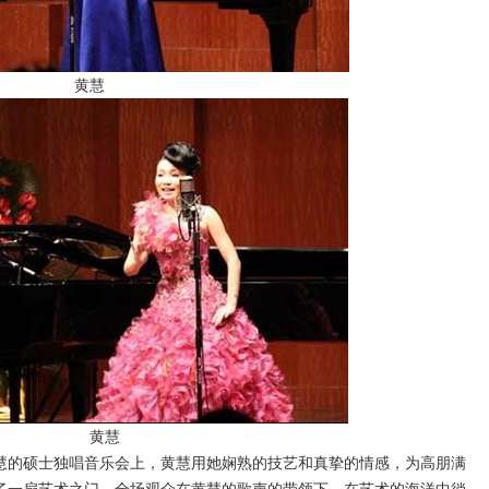
黄慧
黄慧
的硕士独唱音乐会上，黄慧用她娴熟的技艺和真挚的情感，为高朋满