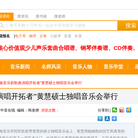
搜课程
搜资讯
搜书籍
搜老师
搜索
级报名
|
电子琴
钢琴
古筝
小提琴
音基
长笛
核心价值观少儿声乐套曲合唱谱、钢琴伴奏谱、CD伴奏、
音乐新闻
名师风采
音乐人物
音乐学堂
“民族音乐剧歌曲演唱开拓者”黄慧硕士独唱音乐会举行
演唱开拓者”黄慧硕士独唱音乐会举行
来源：中音在线 编辑：韩老师
浏览次数：
分享到 |
学院民歌新秀黄慧的硕士独唱音乐会上，黄慧用她娴熟的技艺和真挚的