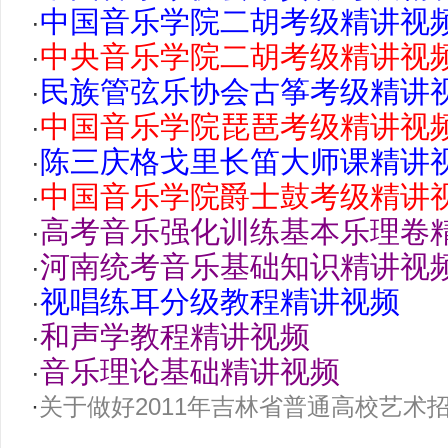
中国音乐学院二胡考级精讲视
·
中央音乐学院二胡考级精讲视
·
民族管弦乐协会古筝考级精讲
·
中国音乐学院琵琶考级精讲视
·
陈三庆格戈里长笛大师课精讲
·
中国音乐学院爵士鼓考级精讲
·
高考音乐强化训练基本乐理卷
·
河南统考音乐基础知识精讲视
·
视唱练耳分级教程精讲视频
·
和声学教程精讲视频
·
音乐理论基础精讲视频
·
·
关于做好2011年吉林省普通高校艺术