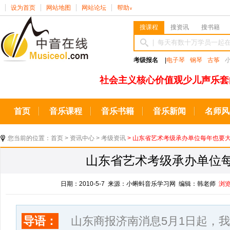
设为首页
网站地图
网站论坛
帮助
∨
搜课程
搜资讯
搜书籍
考级报名
|
电子琴
钢琴
古筝
社会主义核心价值观少儿声乐套
首页
音乐课程
音乐书籍
音乐新闻
名师风
您当前的位置：
首页
>
资讯中心
>
考级资讯
> 山东省艺术考级承办单位每年也要
山东省艺术考级承办单位
日期：2010-5-7 来源：小蝌蚪音乐学习网 编辑：韩老师
浏
导语：
山东商报济南消息5月1日起，我