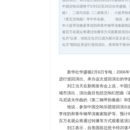
巡回演出。承办这次巡回演出的华盛顿亚奇
中国交响乐团将于5月6日至26日在华盛顿
姬》、二胡与乐队《二泉映月》、小提琴协
《第五交响曲》等中外名曲。 他说，参加
年小提琴演奏家李传韵和青年钢琴演奏家陈
逾百万名观众将通过转播等方式观看巡演活
化月”以来，传统文化月已成为展示亚太多
化月”期间赴美进行巡回演出，将有助于推
新华社华盛顿2月6日专电：2006年
进行巡回演出。承办这次巡回演出的华
刘江当天在新闻发布会上说，中国交响
城市演出，演出曲目包括交响幻想曲《
马尼诺夫作曲的《第二钢琴协奏曲》和
他说，参加中国交响乐团巡回演出的将
李传韵和青年钢琴演奏家陈萨等。预计
百万名观众将通过转播等方式观看巡演
刘江表示，自美国前总统卡特20多年