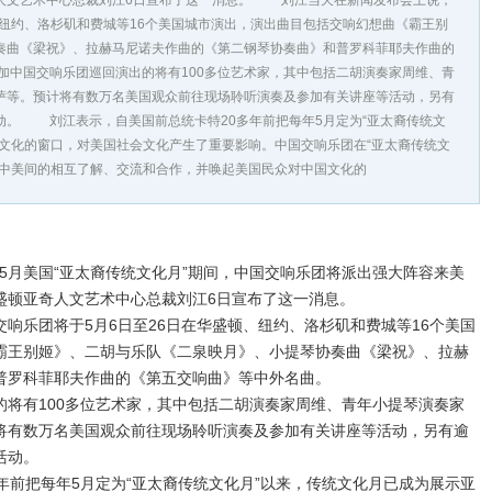
人文艺术中心总裁刘江6日宣布了这一消息。 刘江当天在新闻发布会上说，
、纽约、洛杉矶和费城等16个美国城市演出，演出曲目包括交响幻想曲《霸王别
奏曲《梁祝》、拉赫马尼诺夫作曲的《第二钢琴协奏曲》和普罗科菲耶夫作曲的
中国交响乐团巡回演出的将有100多位艺术家，其中包括二胡演奏家周维、青
萨等。预计将有数万名美国观众前往现场聆听演奏及参加有关讲座等活动，另有
动。 刘江表示，自美国前总统卡特20多年前把每年5月定为“亚太裔传统文
元文化的窗口，对美国社会文化产生了重要影响。中国交响乐团在“亚太裔传统文
动中美间的相互了解、交流和合作，并唤起美国民众对中国文化的
5月美国“亚太裔传统文化月”期间，中国交响乐团将派出强大阵容来美
盛顿亚奇人文艺术中心总裁刘江6日宣布了这一消息。
乐团将于5月6日至26日在华盛顿、纽约、洛杉矶和费城等16个美国
霸王别姬》、二胡与乐队《二泉映月》、小提琴协奏曲《梁祝》、拉赫
普罗科菲耶夫作曲的《第五交响曲》等中外名曲。
有100多位艺术家，其中包括二胡演奏家周维、青年小提琴演奏家
将有数万名美国观众前往现场聆听演奏及参加有关讲座等活动，另有逾
活动。
前把每年5月定为“亚太裔传统文化月”以来，传统文化月已成为展示亚