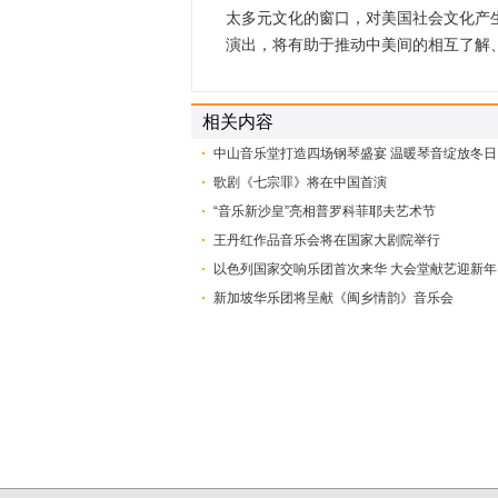
太多元文化的窗口，对美国社会文化产
演出，将有助于推动中美间的相互了
相关内容
中山音乐堂打造四场钢琴盛宴 温暖琴音绽放冬日
歌剧《七宗罪》将在中国首演
“音乐新沙皇”亮相普罗科菲耶夫艺术节
王丹红作品音乐会将在国家大剧院举行
以色列国家交响乐团首次来华 大会堂献艺迎新年
新加坡华乐团将呈献《闽乡情韵》音乐会