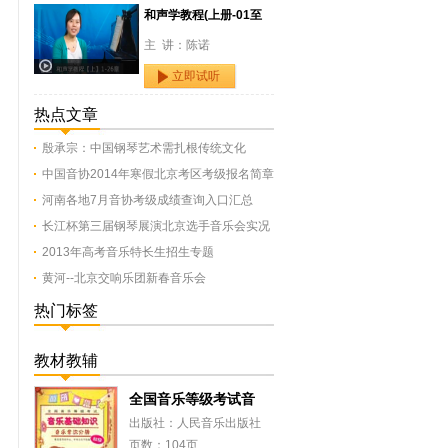
和声学教程(上册-01至
主 讲：陈诺
立即试听
热点文章
殷承宗：中国钢琴艺术需扎根传统文化
中国音协2014年寒假北京考区考级报名简章
河南各地7月音协考级成绩查询入口汇总
长江杯第三届钢琴展演北京选手音乐会实况
2013年高考音乐特长生招生专题
黄河--北京交响乐团新春音乐会
热门标签
教材教辅
全国音乐等级考试音
出版社：人民音乐出版社
页数：104页