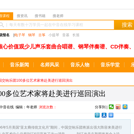
搜课程
搜资讯
搜书籍
搜老师
搜索
级报名
|
电子琴
钢琴
古筝
小提琴
音基
长笛
核心价值观少儿声乐套曲合唱谱、钢琴伴奏谱、CD伴奏、
音乐新闻
名师风采
音乐人物
音乐学堂
中国交响乐团100多位艺术家将赴美进行巡回演出
00多位艺术家将赴美进行巡回演出
来源：中音在线 编辑：年老师
浏览次数：
分享到 |
6年5月美国“亚太裔传统文化月”期间，中国交响乐团将派出强大阵容来美进行