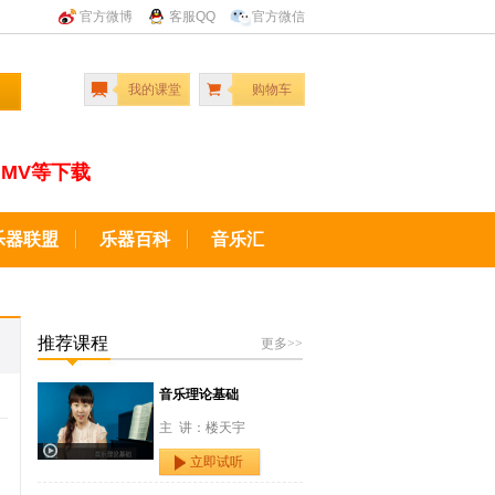
官方微博
客服QQ
官方微信
我的课堂
购物车
MV等下载
乐器联盟
乐器百科
音乐汇
推荐课程
更多>>
音乐理论基础
主 讲：楼天宇
立即试听