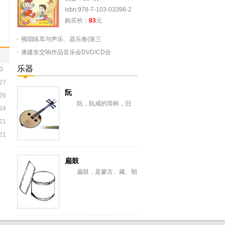
isbn:978-7-103-03398-2
购买价：
83
元
视唱练耳与声乐、器乐卷(第三
康建东交响作品音乐会DVD/CD合
乐器
3
27
阮
26
阮，阮咸的简称，旧
24
称“汉琵琶”，还有一意即长
21
颈琵琶，形似今之月琴，与
从龟兹传来的曲项琵...
21
扁鼓
扁鼓，是蒙古、藏、朝
鲜、满、纳西、彝、苗、汉
等族棰击膜鸣乐器。蒙古语
称恒格勒格。藏语...