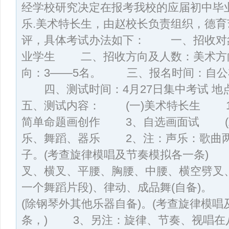
经学校研究决定在报考我校的应届初中毕
乐.美术特长生，由赵校长负责组织，德
评，具体考试办法如下： 一、招收对象：
业学生 二、招收方向及人数：美术方向
向：3——5名。 三、报名时间：自公布
四、测试时间：4月27日集中考试 
五、测试内容： (一)美术特长生 
简单命题画创作 3、自选画面试 (
乐、舞蹈、器乐 2、注：声乐：歌曲
子。(考查旋律模唱及节奏模拟各一条)
叉、横叉、平腰、胸腰、中腰、横空劈叉、
一个舞蹈片段)、律动、成品舞(自备)。
(除钢琴外其他乐器自备)。(考查旋律模
条，) 3、另注：旋律、节奏、视唱