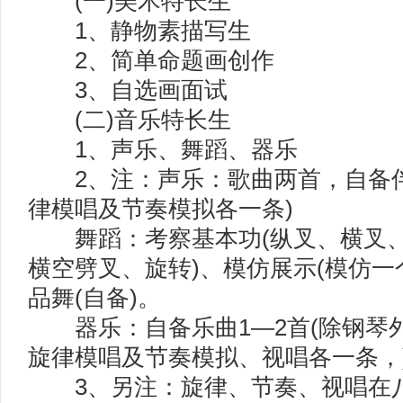
(一)美术特长生
1、静物素描写生
2、简单命题画创作
3、自选画面试
(二)音乐特长生
1、声乐、舞蹈、器乐
2、注：声乐：歌曲两首，自备伴
律模唱及节奏模拟各一条)
舞蹈：考察基本功(纵叉、横叉、
横空劈叉、旋转)、模仿展示(模仿一
品舞(自备)。
器乐：自备乐曲1—2首(除钢琴外
旋律模唱及节奏模拟、视唱各一条，
3、另注：旋律、节奏、视唱在