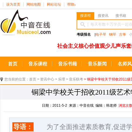
设为首页
网站地图
网站论坛
帮助
∨
搜课程
搜资讯
搜书籍
考级报名
|
电子琴
钢琴
古筝
社会主义核心价值观少儿声乐套
首页
音乐课程
音乐书籍
音乐新闻
名师风
您当前的位置：
首页
>
资讯中心
>
乐理
>
音乐联考
> 铜梁中学校关于招收2011
铜梁中学校关于招收2011级艺
日期：2011-5-2 来源：中音在线 编辑：韩老师
浏览次
导语：
为了全面推进素质教育,促进学