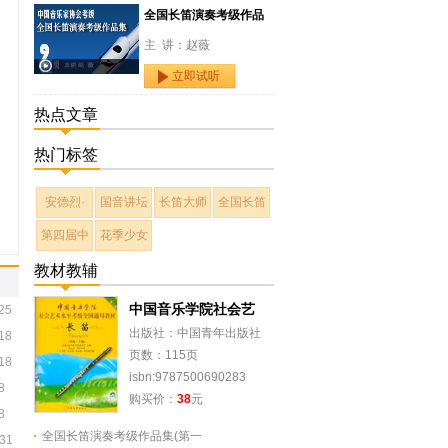
全国长笛演奏考级作品
主 讲：赵薇
立即试听
热点文章
热门标签
安德烈·
国音讲坛
长笛大师
全国长笛
第四届中
花季少女
教材教辅
中国音乐学院社会艺
25
出版社：中国青年出版社
18
页数：115页
18
isbn:9787500690283
8
购买价：
38
元
8
全国长笛演奏考级作品集(第一
-31