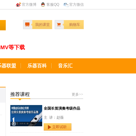
官方微博
客服QQ
官方微信
我的课堂
购物车
MV等下载
乐器联盟
乐器百科
音乐汇
推荐课程
更多>>
全国长笛演奏考级作品
主 讲：赵薇
立即试听