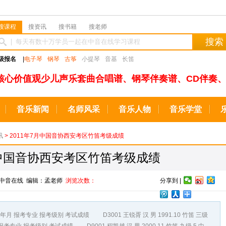
搜课程
搜资讯
搜书籍
搜老师
搜索
级报名
|
电子琴
钢琴
古筝
小提琴
音基
长笛
核心价值观少儿声乐套曲合唱谱、钢琴伴奏谱、CD伴奏、
音乐新闻
名师风采
音乐人物
音乐学堂
讯
> 2011年7月中国音协西安考区竹笛考级成绩
7月中国音协西安考区竹笛考级成绩
来源：中音在线 编辑：孟老师
浏览次数：
分享到 |
 报考专业 报考级别 考试成绩 D3001 王锐胥 汉 男 1991.10 竹笛 三级