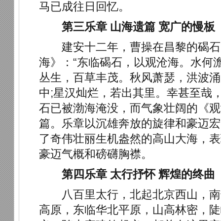
马已成往日回忆。
第三乐章 山海遗篇 宽广的慢板
建安十二年，曹操在昌黎的碣石
海》：“东临碣石，以观沧海。水何
丛生，百草丰茂。秋风萧瑟，洪波涌
中;星汉灿烂，若出其里。幸甚至哉，
石已被渤海淹没，而气象壮阔的《观
篇。乐章以沉雄奔放的旋律和豪迈宏
了奇伟壮丽生机盎然的高山大海，表
豪迈气概和磅礴胸襟。
第四乐章 太行抒怀 辉煌的终曲
八百里太行，北起北京西山，南
高原，东临华北平原，山高林密，陡