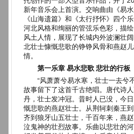
托创作的一部大型音乐作品，并于201
新年音乐会上首演。交响曲由《易水
《山海遗篇》和《太行抒怀》四个乐
河北风格和绚丽的管弦乐色彩，描绘
风土人情，展现了长城内外波澜壮阔
北壮士慷慨悲歌的铮铮风骨和燕赵儿
情。
第一乐章 易水悲歌 悲壮的行板
“风萧萧兮易水寒，壮士一去兮不
故事留下了这首千古绝唱。唐代诗人
丹，壮士发冲冠。昔时人已没，今日
慨悲歌的燕赵壮士。从荆轲刺秦王到
齐到狼牙山五壮士，千百年来，燕赵
泣鬼神的壮烈故事。乐曲以悲壮的河