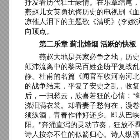
抒发着历代壮士豪情。在乐章结尾，
燕赵儿女英勇抗侮历史的电视剧《血
凉催人泪下的主题歌《清明》(李娜
向顶点。
第二乐章 蓟北烽烟 活跃的快板
燕赵大地是兵家必争之地，历史
颠沛流离中的黎民百姓企盼平复战乱
静。杜甫的名篇《闻官军收河南河北
的战争结束，平复了安史之乱，收复
后，一扫愁云，欣喜若狂的心情：“
涕泪满衣裳。却看妻子愁何在，漫卷
须纵酒，青春作伴好还乡。即从巴峡
阳。”奔涌直泻的灵动节奏，狂放不
诗人按奈不住的似箭归心。诗人纵酒