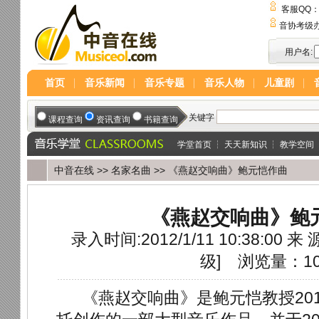
客服QQ
音协考级
用户名:
首页
音乐新闻
音乐专题
音乐人物
儿童剧
学堂首页
┆
天天新知识
┆
教学空间
中音在线
>>
名家名曲
>> 《燕赵交响曲》鲍元恺作曲
《燕赵交响曲》鲍
录入时间:2012/1/11 10:38:00 来 
级
]
浏览量：10
《燕赵交响曲》是鲍元恺教授201