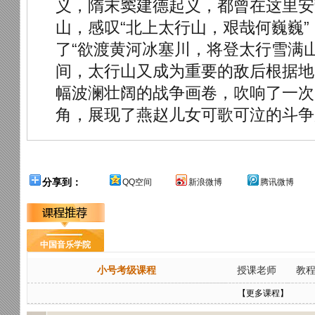
义，隋末窦建德起义，都曾在这里安
山，感叹“北上太行山，艰哉何巍巍
了“欲渡黄河冰塞川，将登太行雪满
间，太行山又成为重要的敌后根据地
幅波澜壮阔的战争画卷，吹响了一次
角，展现了燕赵儿女可歌可泣的斗争
分享到：
QQ空间
新浪微博
腾讯微博
中国音乐学院
小号考级课程
授课老师
教
【更多课程】