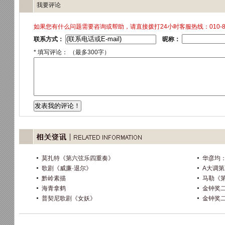
莫扎特《第六弦乐四重奏》
华彦均
歌剧《威廉·退尔》
A大调
黔岭素描
马勒《
海青拿鹤
金钟奖
普契尼歌剧《女妖》
金钟奖