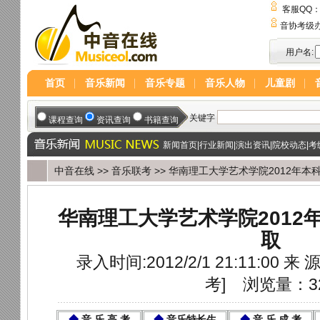
客服QQ
音协考级
用户名:
首页
音乐新闻
音乐专题
音乐人物
儿童剧
新闻首页
|
行业新闻
|
演出资讯
|
院校动态
|
考
中音在线
>>
音乐联考
>> 华南理工大学艺术学院2012年
华南理工大学艺术学院2012
取
录入时间:2012/2/1 21:11:00 来 源
考
]
浏览量：3
◆
音 乐 高 考
◆
音乐特长生
◆
音 乐 成 考