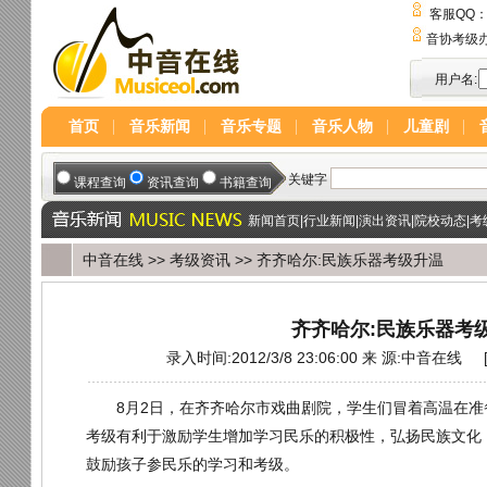
客服QQ
音协考级
用户名:
首页
音乐新闻
音乐专题
音乐人物
儿童剧
新闻首页
|
行业新闻
|
演出资讯
|
院校动态
|
考
中音在线
>>
考级资讯
>> 齐齐哈尔:民族乐器考级升温
齐齐哈尔:民族乐器考
录入时间:2012/3/8 23:06:00 来 源:
中音在线
8月2日，在齐齐哈尔市戏曲剧院，学生们冒着高温在准
考级有利于激励学生增加学习民乐的积极性，弘扬民族文化
鼓励孩子参民乐的学习和考级。