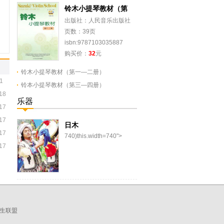
铃木小提琴教材（第
出版社：人民音乐出版社
页数：39页
isbn:9787103035887
购买价：
32
元
铃木小提琴教材（第一—二册）
1
铃本小提琴教材（第三—四册）
18
乐器
17
17
日木
17
740)this.width=740">
17
日木，羌族棰击膜鸣乐器。
又称羊皮鼓。汉称羌铃鼓或
羌族手鼓。流行于...
生联盟