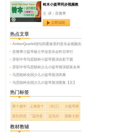
铃木小提琴同步视频教
主 讲：苏雅菁
立即试听
热点文章
AmberQuartet琥珀四重奏系列音乐会视频实
苏雅菁小提琴硕士毕业音乐会昨日举行
异彩中华马思聪杯小提琴展演合影下载
异彩中华马思聪杯少儿小提琴展演获奖名单
马思聪杯全国少儿小提琴展演闭幕
马思聪杯全国少儿小提琴展演图集【五】
热门标签
第十届中
上海首个
《长江》
小提琴家
莫扎特弦
“温州是
迈克尔·
国家大剧
教材教辅