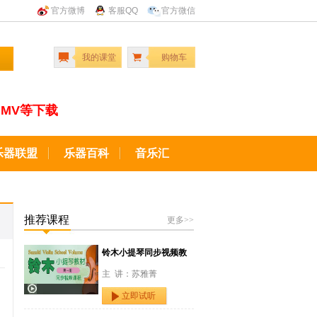
官方微博
客服QQ
官方微信
我的课堂
购物车
MV等下载
乐器联盟
乐器百科
音乐汇
推荐课程
更多>>
铃木小提琴同步视频教
主 讲：苏雅菁
立即试听