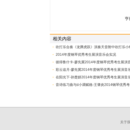
亨
相关内容
吹打乐合奏《龙腾虎跃》演奏天音附中吹打乐小
2014年度钢琴优秀考生展演音乐会实况
彼得鲁什卡-廖先冀2014年度钢琴优秀考生展演
彩云追月-廖先冀2014年度钢琴优秀考生展演音
在阳光下-孙楚妍2014年度钢琴优秀考生展演音
音诗练习曲与d小调赋格-王肇炎2014钢琴优秀
关于