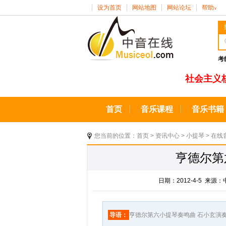
设为首页
网站地图
网站论坛
帮助
∨
考
社会主义
首页
音乐课程
音乐书籍
您当前的位置：
首页
>
资讯中心
>
小提琴
>
在线
亨德尔第
日期：2012-4-5 来
导语：
亨德尔第六小提琴奏鸣曲 石小玄演