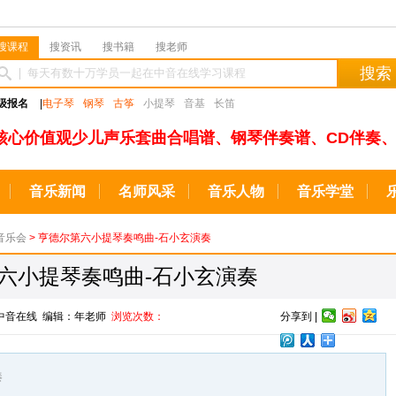
搜课程
搜资讯
搜书籍
搜老师
搜索
级报名
|
电子琴
钢琴
古筝
小提琴
音基
长笛
核心价值观少儿声乐套曲合唱谱、钢琴伴奏谱、CD伴奏、
音乐新闻
名师风采
音乐人物
音乐学堂
音乐会
> 亨德尔第六小提琴奏鸣曲-石小玄演奏
六小提琴奏鸣曲-石小玄演奏
源：中音在线 编辑：年老师
浏览次数：
分享到 |
奏