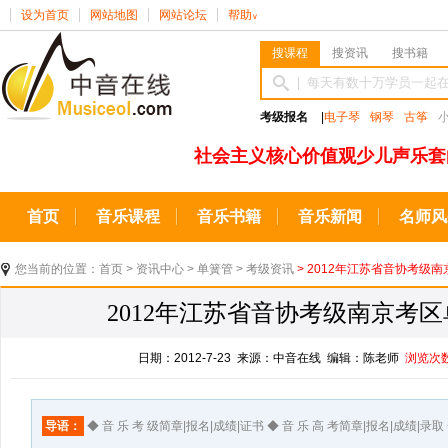
设为首页
网站地图
网站论坛
帮助
∨
搜课程
搜资讯
搜书籍
考级报名
|
电子琴
钢琴
古筝
社会主义核心价值观少儿声乐套
首页
音乐课程
音乐书籍
音乐新闻
名师风
您当前的位置：
首页
>
资讯中心
>
单簧管
>
考级资讯
> 2012年江苏省音协考级
2012年江苏省音协考级南京考
日期：2012-7-23 来源：中音在线 编辑：陈老师
浏览次
导语：
◆ 音 乐 考 级简章|报名|成绩|证书 ◆ 音 乐 高 考简章|报名|成绩|录