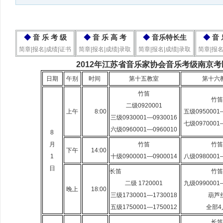
◆
音 乐 考 级
◆
音 乐 高 考
◆
音乐特长生
◆
音 
简章|报名|成绩|证书
简章|报名|成绩|录取
简章|报名|成绩|录取
简章|报名
2012年江苏省音乐家协会音乐考级南京
日期
午别
时间
第十五教室
第十六
竹笛
竹笛
二级0920001
上午
8:00
五级0950001—
三级0930001—0930016
七级0970001—
六级0960001—0960010
8
月
竹笛
竹笛
下午
14:00
1
十级0900001—0900014
八级0980001—
日
长笛
竹笛
二级 1720001
九级0990001—
晚上
18:00
三级1730001—1730018
葫芦
五级1750001—1750012
全部4
长笛