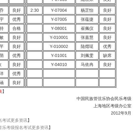
乔
良好
2:30
Y-07004
杨芷怡
良好
宇
优秀
Y-07005
张蕴捷
良好
特
合格
Y-08001
崔佩仪
良好
敏
良好
Y-010001
张嘉慧
良好
芊
良好
Y-010002
陆熠珽
优秀
萌
优秀
Y-01001
刘佩雯
缺席
欣
良好
Y-04010
马依冉
良好
洋
优秀
涵
良好
表
】
中国民族管弦乐协会民乐考级
上海地区考级办公室
2012年9月
名考试更多资讯
】
音乐考级报名考试更多资讯
】