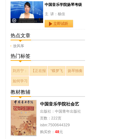
中国音乐学院扬琴考级
主 讲：杨佳
立即试听
热点文章
放风筝
热门标签
刘月宁：
【正在报
“蝶梦飞
扬琴独奏
如何学习
教材教辅
中国音乐学院社会艺
出版社：中国青年出版社
页数：222页
isbn:7500644329
购买价：
48
元