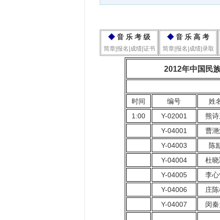
◆
音 乐 考 级
◆
音 乐 高 考
简章|报名|成绩|证书
简章|报名|成绩|录取
2012年中国
时间
编号
姓
1:00
Y-02001
熊诗
Y-04001
曹滟
Y-04003
陈
Y-04004
杜晓
Y-04005
李心
Y-04006
庄陈
Y-04007
闵秦