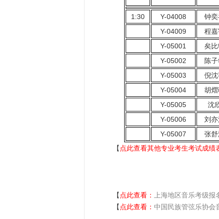
1:30
Y-04008
钟奕
Y-04009
程嘉
Y-05001
矣比
Y-05002
陈子
Y-05003
倪沈
Y-05004
胡熠
Y-05005
沈
Y-05006
刘亦
Y-05007
张舒
【
点此查看其他专业考生考试成绩
【
点此查看：
上海地区音乐考级报
【
点此查看：
中国民族管弦乐协会