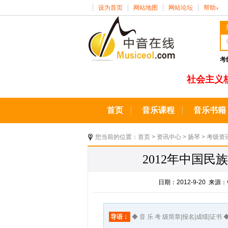
设为首页
网站地图
网站论坛
帮助
∨
考
社会主义
首页
音乐课程
音乐书籍
您当前的位置：
首页
>
资讯中心
>
扬琴
>
考级资
2012年中国
日期：2012-9-20 
导语：
◆ 音 乐 考 级简章|报名|成绩|证书 