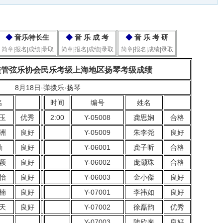
◆
音乐特长生
◆
音 乐 成 考
◆
音 乐 考 研
简章|报名|成绩|录取
简章|报名|成绩|录取
简章|报名|成绩|录取
民族管弦乐协会民乐考级上海地区扬琴考级成绩
8月18日·弹拨乐·扬琴
名
时间
编号
姓名
玉
优秀
2:00
Y-05008
龚思娴
合格
洲
良好
Y-05009
朱李尧
良好
励
良好
Y-06001
龚子昕
合格
颖
良好
Y-06002
庞灏珠
合格
怡
良好
Y-06003
金小傑
良好
楠
良好
Y-07001
李祎如
良好
天
良好
Y-07002
徐磊韵
优秀
Y-07003
陆欣来
良好