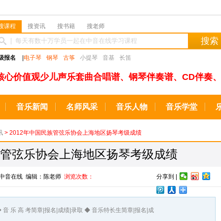
搜课程
搜资讯
搜书籍
搜老师
搜索
级报名
|
电子琴
钢琴
古筝
小提琴
音基
长笛
核心价值观少儿声乐套曲合唱谱、钢琴伴奏谱、CD伴奏、
音乐新闻
名师风采
音乐人物
音乐学堂
讯
> 2012年中国民族管弦乐协会上海地区扬琴考级成绩
民族管弦乐协会上海地区扬琴考级成绩
来源：中音在线 编辑：陈老师
浏览次数：
分享到 |
◆ 音 乐 高 考简章|报名|成绩|录取 ◆ 音乐特长生简章|报名|成