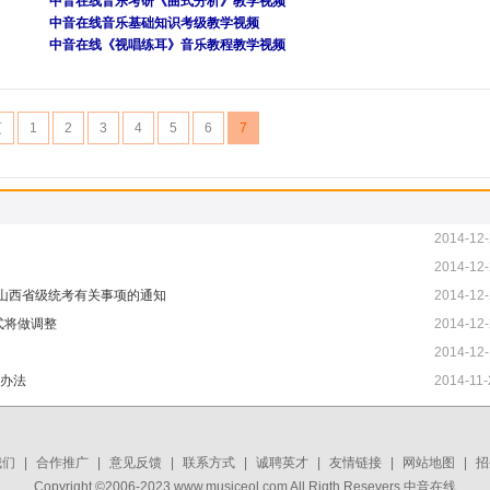
中音在线音乐考研《曲式分析》教学视频
中音在线音乐基础知识考级教学视频
中音在线《视唱练耳》音乐教程教学视频
页
1
2
3
4
5
6
7
2014-12-
2014-12-
业山西省级统考有关事项的通知
2014-12-
式将做调整
2014-12-
2014-12-
施办法
2014-11-
我们
|
合作推广
|
意见反馈
|
联系方式
|
诚聘英才
|
友情链接
|
网站地图
|
招
Copyright ©2006-2023 www.musiceol.com All Rigth Resevers 中音在线