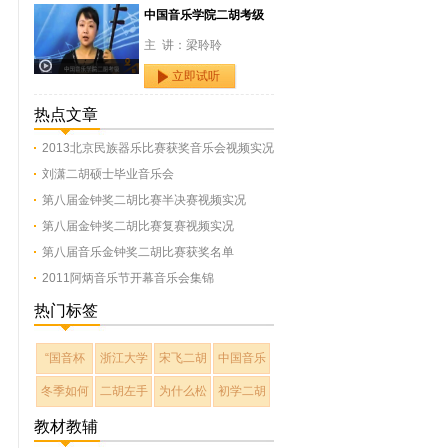
中国音乐学院二胡考级
主 讲：梁聆聆
立即试听
热点文章
2013北京民族器乐比赛获奖音乐会视频实况
刘潇二胡硕士毕业音乐会
第八届金钟奖二胡比赛半决赛视频实况
第八届金钟奖二胡比赛复赛视频实况
第八届音乐金钟奖二胡比赛获奖名单
2011阿炳音乐节开幕音乐会集锦
热门标签
“国音杯
浙江大学
宋飞二胡
中国音乐
冬季如何
二胡左手
为什么松
初学二胡
教材教辅