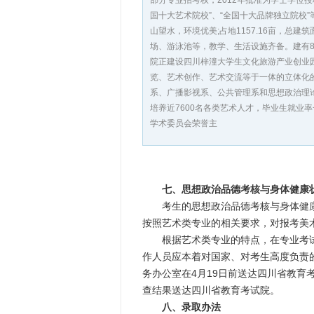
部分专业招考权，2012年批准为学士学位
国十大艺术院校”、“全国十大品牌独立院校
山望水，环境优美;占地1157.16亩，总建
场、游泳池等，教学、生活设施齐备。建有8
院正建设四川梓潼大学生文化旅游产业创业园
览、艺术创作、艺术交流等于一体的立体化
系、广播影视系、公共管理系和思想政治理论
培养近7600名各类艺术人才，毕业生就业
学术委员会荣誉主
七、思想政治品德考核与身体健康
考生的思想政治品德考核与身体健康状
按照艺术类专业的相关要求，对报考美
根据艺术类专业的特点，在专业考试
作人员应本着对国家、对考生高度负责
务办公室在4月19日前送达四川省教育
查结果送达四川省教育考试院。
八、录取办法