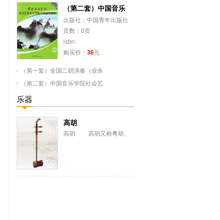
（第二套）中国音乐
出版社：中国青年出版社
页数：0页
isbn:
购买价：
36
元
（第一套）全国二胡演奏（业余
（第二套）中国音乐学院社会艺
乐器
高胡
高胡 高胡又称粤胡、
南胡。是本世纪三十年代，
著名广东音乐家吕文成将二
胡习用的丝弦改用...