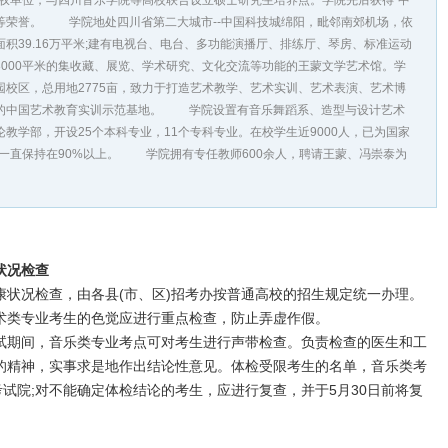
授权单位，与四川音乐学院等高校联合设立硕士研究生培养点。学院先后获得“中
”等荣誉。 学院地处四川省第二大城市--中国科技城绵阳，毗邻南郊机场，依
筑面积39.16万平米;建有电视台、电台、多功能演播厅、排练厅、琴房、标准运动
000平米的集收藏、展览、学术研究、文化交流等功能的王蒙文学艺术馆。学
校区，总用地2775亩，致力于打造艺术教学、艺术实训、艺术表演、艺术博
的中国艺术教育实训示范基地。 学院设置有音乐舞蹈系、造型与设计艺术
教学部，开设25个本科专业，11个专科专业。在校学生近9000人，已为国家
率一直保持在90%以上。 学院拥有专任教师600余人，聘请王蒙、冯崇泰为
状况检查
况检查，由各县(市、区)招考办按普通高校的招生规定统一办理。
术类专业考生的色觉应进行重点检查，防止弄虚作假。
期间，音乐类专业考点可对考生进行声带检查。负责检查的医生和工
的精神，实事求是地作出结论性意见。体检受限考生的名单，音乐类考
考试院;对不能确定体检结论的考生，应进行复查，并于5月30日前将复