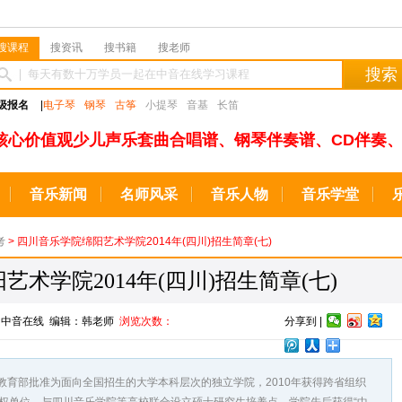
搜课程
搜资讯
搜书籍
搜老师
搜索
级报名
|
电子琴
钢琴
古筝
小提琴
音基
长笛
核心价值观少儿声乐套曲合唱谱、钢琴伴奏谱、CD伴奏、
音乐新闻
名师风采
音乐人物
音乐学堂
考
> 四川音乐学院绵阳艺术学院2014年(四川)招生简章(七)
术学院2014年(四川)招生简章(七)
来源：中音在线 编辑：韩老师
浏览次数：
分享到 |
经教育部批准为面向全国招生的大学本科层次的独立学院，2010年获得跨省组织