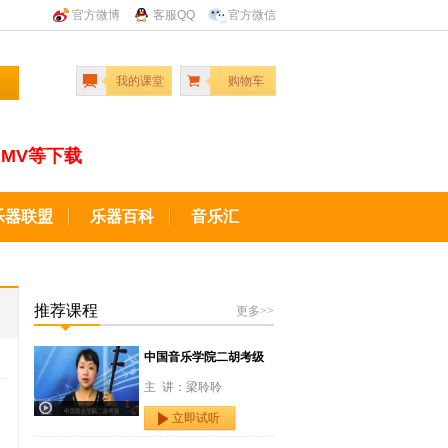
官方微博
客服QQ
官方微信
我的课堂
购物车
MV等下载
乐器联盟
乐器百科
音乐汇
推荐课程
更多>>
中国音乐学院二胡考级
主 讲：梁聆聆
立即试听