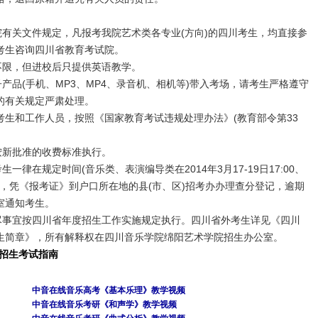
有关文件规定，凡报考我院艺术类各专业(方向)的四川考生，均直接参
考生咨询四川省教育考试院。
限，但进校后只提供英语教学。
品(手机、MP3、MP4、录音机、相机等)带入考场，请考生严格遵守
的有关规定严肃处理。
和工作人员，按照《国家教育考试违规处理办法》(教育部令第33
新批准的收费标准执行。
律在规定时间(音乐类、表演编导类在2014年3月17-19日17:00、
00、)内，凭《报考证》到户口所在地的县(市、区)招考办办理查分登记，逾期
室通知考生。
事宜按四川省年度招生工作实施规定执行。四川省外考生详见《四川
)招生简章》，所有解释权在四川音乐学院绵阳艺术学院招生办公室。
考招生考试指南
中音在线音乐高考《基本乐理》教学视频
中音在线音乐考研《和声学》教学视频