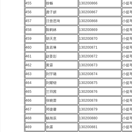
455
徐畅
130200866
小提
456
龚子妍
130200867
小提
457
汪曾思琦
130200868
小提
458
陈鹤林
130200869
小提
459
胡天意
130200870
小提
460
袁若琳
130200871
小提
461
赵姜彭
130200872
小提
462
黄霖
130200873
小提
463
刘宇璐
130200874
小提
464
刘耀锴
130200875
小提
465
兰羽茜
130200876
小提
466
张晓蕾
130200878
小提
467
邓捷馨
130200879
小提
468
杨旭辰
130200880
小提
469
余露
130200881
小提