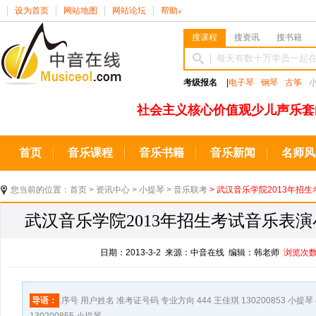
设为首页
网站地图
网站论坛
帮助
∨
搜课程
搜资讯
搜书籍
考级报名
|
电子琴
钢琴
古筝
社会主义核心价值观少儿声乐套
首页
音乐课程
音乐书籍
音乐新闻
名师风
您当前的位置：
首页
>
资讯中心
>
小提琴
>
音乐联考
> 武汉音乐学院2013年
武汉音乐学院2013年招生考试音乐表
日期：2013-3-2 来源：中音在线 编辑：韩老师
浏览次
导语：
序号 用户姓名 准考证号码 专业方向 444 王佳琪 130200853 小提琴 44