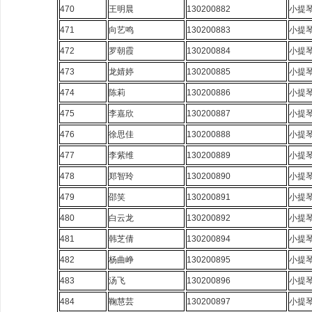
470
王明晨
130200882
小提
471
向艺鸣
130200883
小提
472
罗朝霞
130200884
小提
473
龙婧婷
130200885
小提
474
陈莉
130200886
小提
475
李嘉欣
130200887
小提
476
徐思佳
130200888
小提
477
李紫维
130200889
小提
478
郑智玲
130200890
小提
479
邵笑
130200891
小提
480
白云龙
130200892
小提
481
韩芝倩
130200894
小提
482
杨曲峥
130200895
小提
483
汤飞
130200896
小提
484
鞠慧芸
130200897
小提