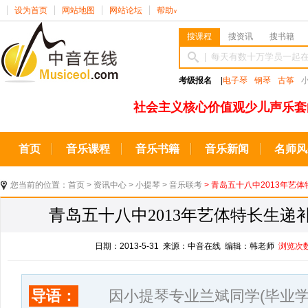
设为首页
网站地图
网站论坛
帮助
∨
搜课程
搜资讯
搜书籍
考级报名
|
电子琴
钢琴
古筝
社会主义核心价值观少儿声乐套
首页
音乐课程
音乐书籍
音乐新闻
名师风
您当前的位置：
首页
>
资讯中心
>
小提琴
>
音乐联考
> 青岛五十八中2013年艺
青岛五十八中2013年艺体特长生
日期：2013-5-31 来源：中音在线 编辑：韩老师
浏览次
导语：
因小提琴专业兰斌同学(毕业学