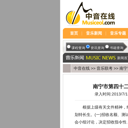
首页
音乐新闻
音乐专题
新闻首
中音在线
>>
音乐联考
>> 南
南宁市第四十二
录入时间:2013/7/13
根据上级有关文件精神，经
划特长生。(一)招收名额、
会小组讨论，决定招收指令性..