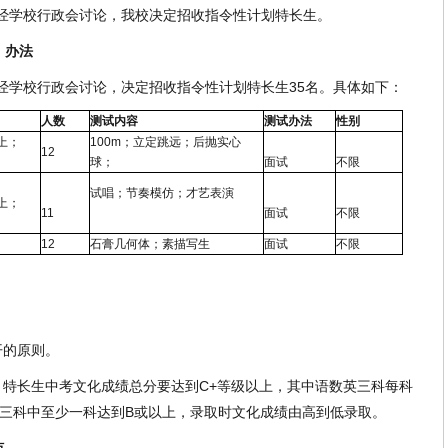
学校行政会讨论，我校决定招收指令性计划特长生。
、办法
学校行政会讨论，决定招收指令性计划特长生35名。具体如下：
人数
测试内容
测试办法
性别
上；
100m；立定跳远；后抛实心
12
球；
面试
不限
试唱；节奏模仿；才艺表演
上；
11
面试
不限
12
石膏几何体；素描写生
面试
不限
。
的原则。
长生中考文化成绩总分要达到C+等级以上，其中语数英三科每科
英三科中至少一科达到B或以上，录取时文化成绩由高到低录取。