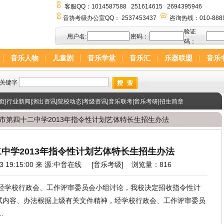
客服QQ：
1014587588
251614615
2694395946
音协考级办公室QQ：
2537453437
咨询热线：010-888
验证
用户名:
密码：
码
：
音乐人物
儿童剧
音乐学堂
音乐汇
乐器联盟
音乐
页
|
行业新闻
|
演出资讯
|
院校动态
|
考级资讯
|
音乐联考
|
音乐考研
|
招生简章
宁市第四十二中学2013年指令性计划艺体特长生招生办法
中学2013年指令性计划艺体特长生招生办法
 19:15:00 来 源:
中音在线
[
音乐考级
]
浏览量：816
学校行政会、工作评审委员会小组讨论，我校决定招收指令性计
测试内容、办法根据上级有关文件精神，经学校行政会、工作评审委员
.