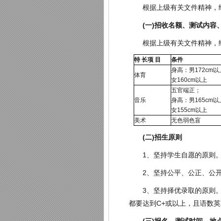
根据上级有关文件精神，经
(一)招收名额、测试内容
根据上级有关文件精神，经
特
长项
目
条件
身高：男172cm以
体育
女160cm以上
五官端正；
音乐
身高：男165cm以
女155cm以上
美术
无色弱色盲
(二)招生原则
1、坚持学生自愿的原则
2、坚持公平、公正、公开
3、坚持择优录取的原则。特
都要达到C+或以上，且语数