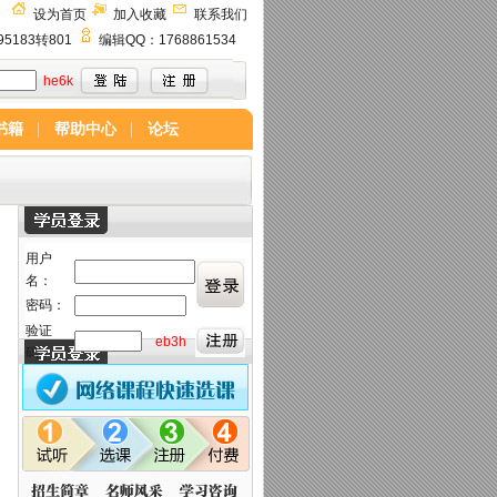
设为首页
加入收藏
联系我们
95183转801
编辑QQ：
1768861534
he6k
书籍
帮助中心
论坛
用户
名：
密码：
验证
eb3h
码：