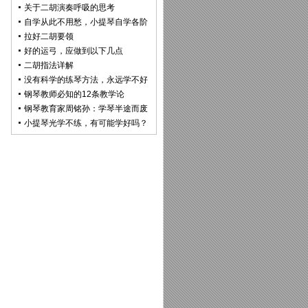
关于二胡演奏呼吸的思考
自学从此不用愁，小提琴自学各阶
拉好二胡要领
好的运弓，应做到以下几点
二胡指法详解
没有科学的练琴方法，永远学不好
钢琴教师必知的12条教学论
钢琴教育家周铭孙：学琴半途而废
小提琴光学不练，有可能学好吗？