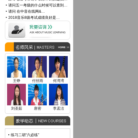
请问五一考级的什么时候可以查到…
请问 在中音在线网&…
2018音乐8级考试成绩良好是…
王铮
付丝雨
何湾湾
刘圣茹
唐密
李孟洁
练习二胡“六必练”