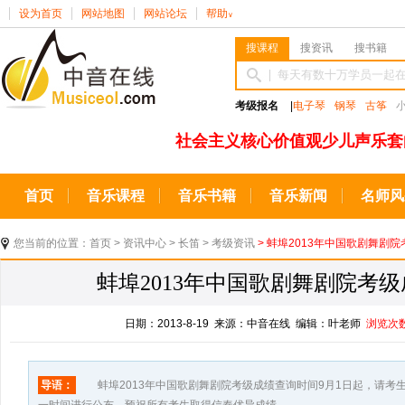
设为首页
网站地图
网站论坛
帮助
∨
搜课程
搜资讯
搜书籍
考级报名
|
电子琴
钢琴
古筝
社会主义核心价值观少儿声乐套
首页
音乐课程
音乐书籍
音乐新闻
名师风
您当前的位置：
首页
>
资讯中心
>
长笛
>
考级资讯
> 蚌埠2013年中国歌剧舞剧
蚌埠2013年中国歌剧舞剧院考级
日期：2013-8-19 来源：中音在线 编辑：叶老师
浏览次
导语：
蚌埠2013年中国歌剧舞剧院考级成绩查询时间9月1日起，请考