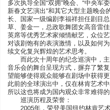
多次执导全国“双拥”晚会、“中央军
新春文艺演出”和其它大型主题晚会
长、国家一级编剧李福祥担任剧目总
草、姜金一，总政歌舞团女高音雷佳
英席等优秀艺术家倾情献艺，众位艺
对该剧饱有的表演激情，以及如何为
续文化复兴辉煌的艺术思考。
而此次十周年的纪念巡演中，主
音乐会的舞台呈现方式，摒弃了繁复
望能够使得观众能够在剧场中获得更
此前的全球演出中，仅在林肯艺术中
所以这也将成为国内观众非常难得的
巡演历程及荣誉：
2005年，荣登美国纽约林肯艺