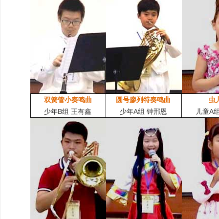
双簧管小奏鸣曲
圆号廖列特奏鸣曲
虫
少年B组 王有鑫
少年A组 钟邢恩
儿童A