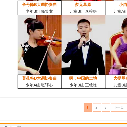
长号降B大调协奏曲
梦见草原
小
少年B组 杨笑龙
儿童B组 李梓妍
儿童A
莫扎特D大调协奏曲
啊，中国的土地
大提琴奏
少年A组 张译心
少年B组 王牧峰
儿童B
1
2
3
下一页