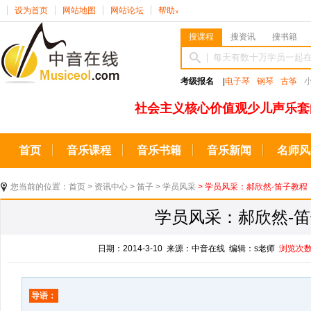
设为首页
网站地图
网站论坛
帮助
∨
搜课程
搜资讯
搜书籍
考级报名
|
电子琴
钢琴
古筝
社会主义核心价值观少儿声乐套
首页
音乐课程
音乐书籍
音乐新闻
名师风
您当前的位置：
首页
>
资讯中心
>
笛子
>
学员风采
> 学员风采：郝欣然-笛子教程
学员风采：郝欣然-
日期：2014-3-10 来源：中音在线 编辑：s老师
浏览次
导语：