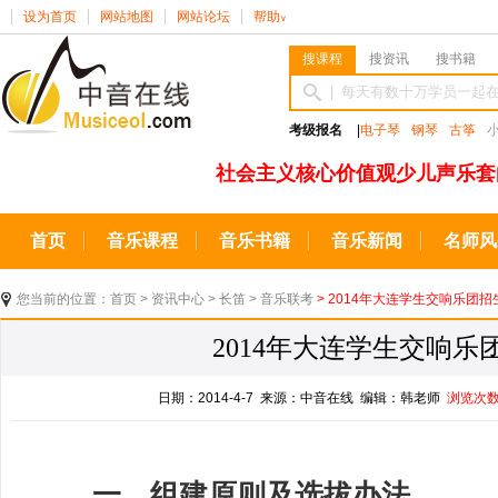
设为首页
网站地图
网站论坛
帮助
∨
搜课程
搜资讯
搜书籍
考级报名
|
电子琴
钢琴
古筝
社会主义核心价值观少儿声乐套
首页
音乐课程
音乐书籍
音乐新闻
名师风
您当前的位置：
首页
>
资讯中心
>
长笛
>
音乐联考
> 2014年大连学生交响乐团招
2014年大连学生交响乐
日期：2014-4-7 来源：中音在线 编辑：韩老师
浏览次
一、组建原则及选拔办法