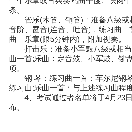
一个乐章或古典奏鸣曲中慢、快两个
条。
管乐(木管、铜管)：准备八级或
音阶、琶音(连音、吐音)，练习曲一
曲一乐章(限5分钟内)，附加视奏。
打击乐：准备小军鼓八级或相当
曲一首;乐曲：定音鼓、小军鼓、键
项。
钢 琴：练习曲一首：车尔尼钢琴练
练习曲;乐曲一首：与上述练习曲程
4、考试通过者名单将于4月23
布。