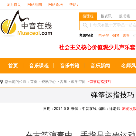
设为首页
网站地图
网站论坛
帮助
∨
搜课程
搜资讯
搜书籍
考级报名
|
电子琴
钢琴
古筝
社会主义核心价值观少儿声乐套
首页
音乐课程
音乐书籍
音乐新闻
名师风
您当前的位置：
首页
>
资讯中心
>
古筝
>
教学空间
> 弹筝运指技巧
弹筝运指技巧
日期：2014-6-8 来源：中音在线 编辑：徐老师
浏览次
在古筝演奏中，手指是主要运动