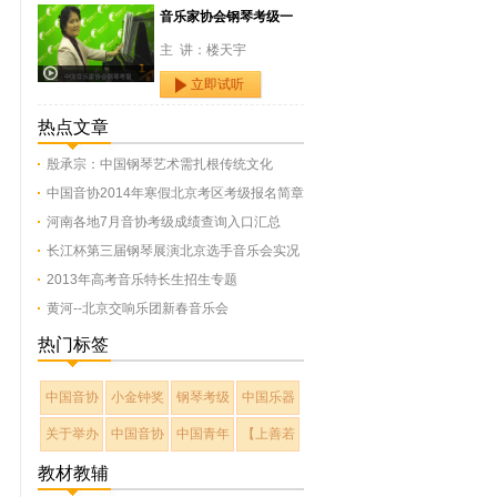
音乐家协会钢琴考级一
主 讲：楼天宇
立即试听
热点文章
殷承宗：中国钢琴艺术需扎根传统文化
中国音协2014年寒假北京考区考级报名简章
河南各地7月音协考级成绩查询入口汇总
长江杯第三届钢琴展演北京选手音乐会实况
2013年高考音乐特长生招生专题
黄河--北京交响乐团新春音乐会
热门标签
中国音协
小金钟奖
钢琴考级
中国乐器
关于举办
中国音协
中国青年
【上善若
教材教辅