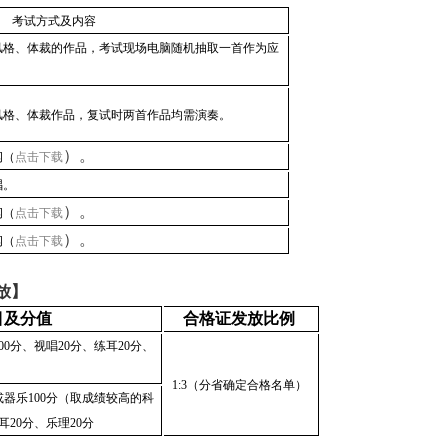
考试方式及内容
风格、体裁的作品，考试现场电脑随机抽取一首作为应
风格、体裁作品，复试时两首作品均需演奏。
）。
纲（
点击下载
唱。
）。
纲（
点击下载
）。
纲（
点击下载
放】
目及分值
合格证发放比例
00分、视唱20分、练耳20分、
1:3（分省确定合格名单）
或器乐100分（取成绩较高的科
耳20分、乐理20分