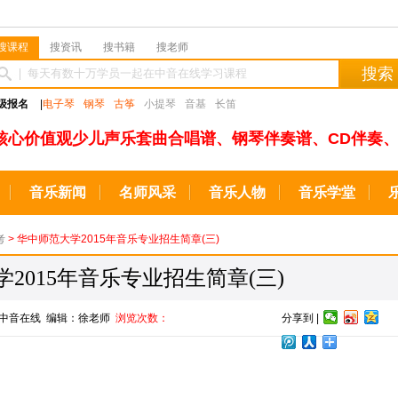
搜课程
搜资讯
搜书籍
搜老师
搜索
级报名
|
电子琴
钢琴
古筝
小提琴
音基
长笛
核心价值观少儿声乐套曲合唱谱、钢琴伴奏谱、CD伴奏、
音乐新闻
名师风采
音乐人物
音乐学堂
考
> 华中师范大学2015年音乐专业招生简章(三)
2015年音乐专业招生简章(三)
来源：中音在线 编辑：徐老师
浏览次数：
分享到 |