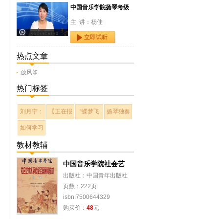
中国音乐学院扬琴考级
主 讲：杨佳
立即试听
热点文章
放风筝
热门标签
刘月宁：
【正在报
“蝶梦飞
扬琴独奏
如何学习
教材教辅
中国音乐学院社会艺
出版社：中国青年出版社
页数：222页
isbn:7500644329
购买价：
48
元