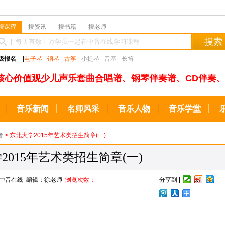
搜课程
搜资讯
搜书籍
搜老师
搜索
级报名
|
电子琴
钢琴
古筝
小提琴
音基
长笛
核心价值观少儿声乐套曲合唱谱、钢琴伴奏谱、CD伴奏、
音乐新闻
名师风采
音乐人物
音乐学堂
考
> 东北大学2015年艺术类招生简章(一)
2015年艺术类招生简章(一)
来源：中音在线 编辑：徐老师
浏览次数：
分享到 |