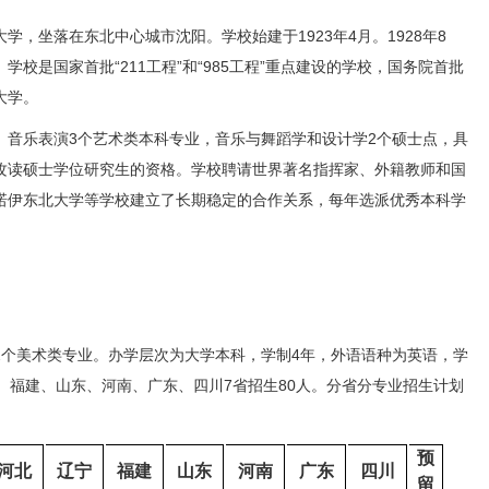
坐落在东北中心城市沈阳。学校始建于1923年4月。1928年8
校是国家首批“211工程”和“985工程”重点建设的学校，国务院首批
大学。
乐表演3个艺术类本科专业，音乐与舞蹈学和设计学2个硕士点，具
攻读硕士学位研究生的资格。学校聘请世界著名指挥家、外籍教师和国
诺伊东北大学等学校建立了长期稳定的合作关系，每年选派优秀本科学
美术类专业。办学层次为大学本科，学制4年，外语语种为英语，学
宁、福建、山东、河南、广东、四川7省招生80人。分省分专业招生计划
预
河北
辽宁
福建
山东
河南
广东
四川
留