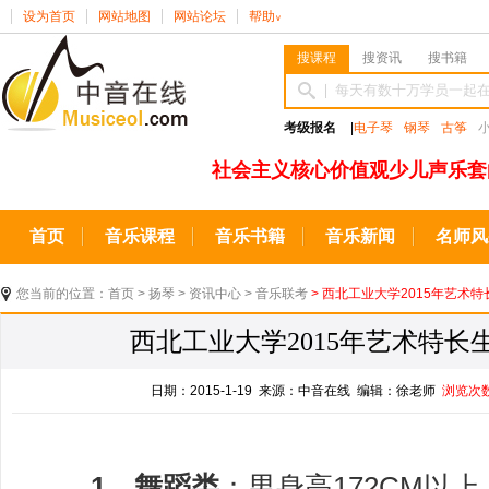
设为首页
网站地图
网站论坛
帮助
∨
搜课程
搜资讯
搜书籍
考级报名
|
电子琴
钢琴
古筝
社会主义核心价值观少儿声乐套
首页
音乐课程
音乐书籍
音乐新闻
名师风
您当前的位置：
首页
>
扬琴
>
资讯中心
>
音乐联考
> 西北工业大学2015年艺术
西北工业大学2015年艺术特
日期：2015-1-19 来源：中音在线 编辑：徐老师
浏览次
1、舞蹈类
：男身高172CM以上