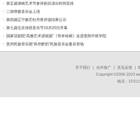
第五届湖南艺术节参评剧目演出时间安排
二胡弹拨音乐会上演
第四届辽宁曲艺牡丹奖评选结果公示
第七届北京传统音乐节10月20日开幕
国家话剧院“高雅艺术进校园”《哥本哈根》走进贵阳中医学院
贵州民族管乐团“风华黔韵”民族音乐会曼谷登场
关于我们
|
合作推广
|
意见反馈
|
Copyright ©2006-2023 w
电话：15311