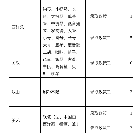
钢琴、小提琴、长
录取政策一
1
笛、大提琴、单簧
管、中提琴、低音提
西洋乐
琴、双簧管、大管、
小号、圆号、长号、
录取政策二
5
大号、竖琴、定音鼓
二胡、唢呐、笛子、
琵琶、扬琴、古筝、
民乐
录取政策二
6
中阮、高音笙、贝
斯、柳琴
戏曲
剧种不限
录取政策二
2
录取政策一
1
软笔书法、中国画、
美术
西洋画、插画、篆刻
录取政策二
3