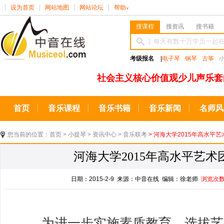
设为首页
网站地图
网站论坛
帮助
∨
搜课程
搜资讯
搜书籍
考级报名
|
电子琴
钢琴
古筝
社会主义核心价值观少儿声乐套
首页
音乐课程
音乐书籍
音乐新闻
名师风
您当前的位置：
首页
>
小提琴
>
资讯中心
>
音乐联考
> 河海大学2015年高水平艺
河海大学2015年高水平艺术
日期：2015-2-9 来源：中音在线 编辑：徐老师
浏览次
为进一步实施素质教育，选拔艺