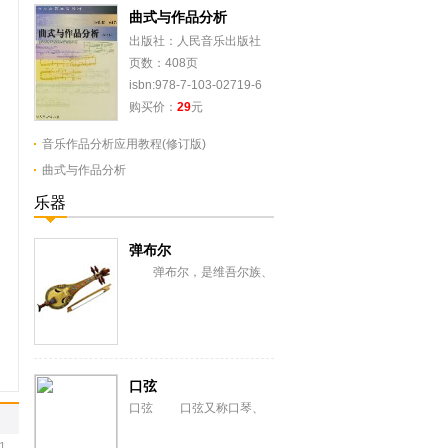
曲式与作品分析
出版社：人民音乐出版社
页数：408页
isbn:978-7-103-02719-6
购买价：
29
元
音乐作品分析应用教程(修订版)
曲式与作品分析
乐器
弹布尔
弹布尔，是维吾尔族、
乌孜别克族古老的弹拨弦鸣
乐器。史籍曾译称弹拨尔、
丹布尔、丹不尔。流...
口弦
口弦 口弦又称口琴、
响篾、吹篾或弹篾。历史悠
1