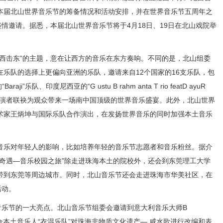
本届北山世界音乐节的筹备情况和活动安排，并在世界音乐节五周年之
ve”的盛情邀请。据悉，本届北山世界音乐节将于4月18日、19日在北山戏院举
击东”的主题，意在让西方的音乐在东方奏响。不同的是，北山组委
乐队的选择上更偏向亚洲的乐队，邀请来自12个国家的16支乐队，包
ji”乐队、印度尼西亚的“G ustu B rahm anta T rio featD ayuR
团等音乐表演者联袂为观众带来一场南中国顶级的世界音乐盛宴。此外，北山世界
术家王炳坤与国际乐队合作演出，在发扬世界音乐的同时加强本土音乐
乐对年轻人的影响，比如培养年轻的音乐节志愿者和音乐粉丝。据介
空奇遇—音乐校园之旅”除走进珠海本土的院校外，还会到东莞理工大学
带到东莞等周边城市。同时，北山音乐节还会走进珠海市华美社区，在
活动。
乐节的一大亮点。北山音乐节组委会邀请到意大利音乐大师B
珠海，联合本土音乐人“衣湿乐队”对珠海非物质文化遗产— 咸水歌进行改编和表