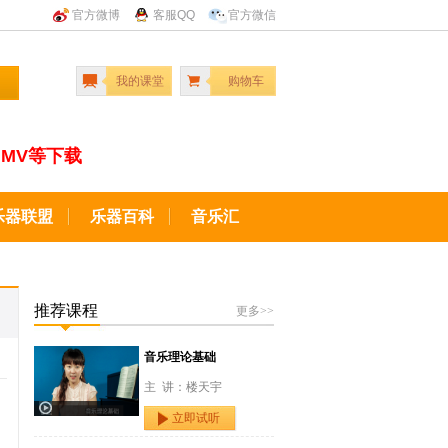
官方微博
客服QQ
官方微信
我的课堂
购物车
MV等下载
乐器联盟
乐器百科
音乐汇
推荐课程
更多>>
音乐理论基础
主 讲：楼天宇
立即试听