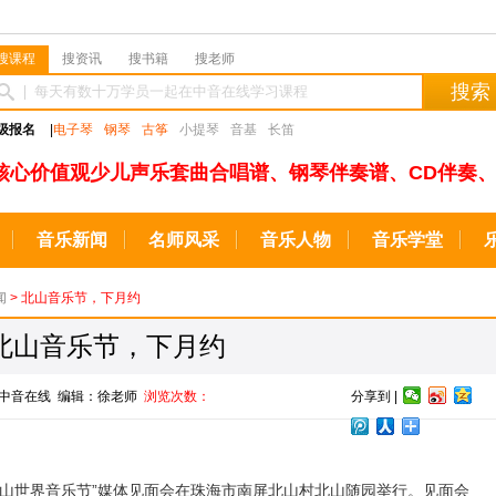
搜课程
搜资讯
搜书籍
搜老师
搜索
级报名
|
电子琴
钢琴
古筝
小提琴
音基
长笛
核心价值观少儿声乐套曲合唱谱、钢琴伴奏谱、CD伴奏、
音乐新闻
名师风采
音乐人物
音乐学堂
闻
> 北山音乐节，下月约
北山音乐节，下月约
来源：中音在线 编辑：徐老师
浏览次数：
分享到 |
北山世界音乐节”媒体见面会在珠海市南屏北山村北山随园举行。见面会