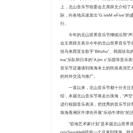
上，北山音乐节组委会主席薛文介绍了
际，向各地乐迷发出“G iveM eFi
行。
今年的北山世界音乐节继续沿用“声西
会主席薛文表示今年的北山世界音乐节在
括马来西亚女歌手“Bihzhu”、韩国珍岛的“Bara
ina”乐队和日本的“A jim s”乐
音乐节还邀请到珠海本土的民俗表演艺
的对外交流与推广。
一直以来，北山音乐节都十分关注音
绍，本届北山音乐节将走出珠海，“声
进行校园音乐表演，把优秀的音乐节目
珠海香洲区牛津街开展“乐动牛津街”的
“驻地艺术家计划”是本届北山世界音
orisSavoldelli提前一个月来到