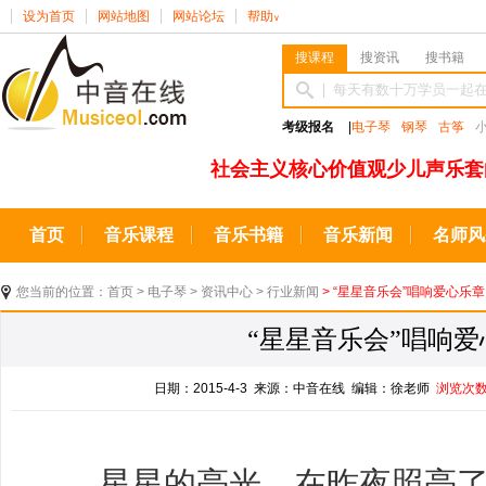
设为首页
网站地图
网站论坛
帮助
∨
搜课程
搜资讯
搜书籍
考级报名
|
电子琴
钢琴
古筝
社会主义核心价值观少儿声乐套
首页
音乐课程
音乐书籍
音乐新闻
名师风
您当前的位置：
首页
>
电子琴
>
资讯中心
>
行业新闻
> “星星音乐会”唱响爱心乐章
“星星音乐会”唱响
日期：2015-4-3 来源：中音在线 编辑：徐老师
浏览次
星星的亮光，在昨夜照亮了