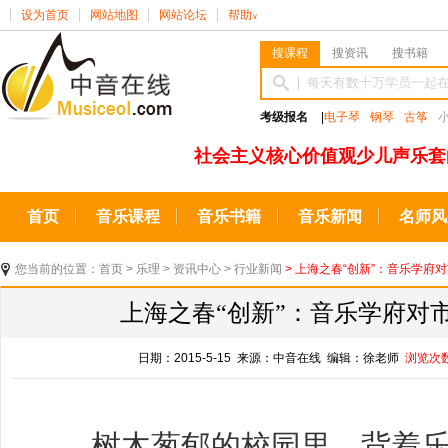
设为首页
网站地图
网站论坛
帮助
∨
搜课程
搜资讯
搜书籍
考级报名
|
电子琴
钢琴
古筝
社会主义核心价值观少儿声乐套
首页
音乐课程
音乐书籍
音乐新闻
名师风
您当前的位置：
首页
>
乐理
>
资讯中心
>
行业新闻
> 上海之春“创新”：音乐学府
上海之春“创新”：音乐学府对
日期：2015-5-15 来源：中音在线 编辑：徐老师
浏览次
树木葱郁的校园里，背着乐