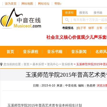
设为首页
网站地图
网站论坛
帮助
∨
搜课程
搜资讯
搜书籍
考级报名
|
电子琴
钢琴
古筝
社会主义核心价值观少儿声乐套
首页
音乐课程
音乐书籍
音乐新闻
名师风
您当前的位置：
首页
>
基本乐理
>
资讯中心
>
音乐联考
> 玉溪师范学院2015年
玉溪师范学院2015年普高艺术
日期：2015-6-10 来源：中音在线 编辑：热老师
浏览次
玉溪师范学院2015年普高艺术类专业本科招生计划