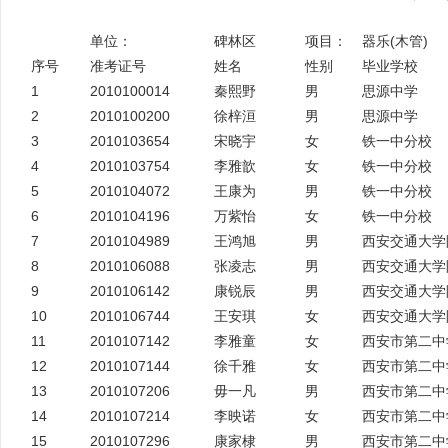
单位：
碑林区
项目：
器乐
(
木管
)
序号
准考证号
姓名
性别
毕业学校
1
2010100014
秦熙野
男
思源中学
2
2010100200
徐梓洹
男
思源中学
3
2010103654
宋晓宇
女
铁一中分校
4
2010103754
李雅歆
女
铁一中分校
5
2010104072
王康为
男
铁一中分校
6
2010104196
万紫怡
女
铁一中分校
7
2010104989
王鸿旭
男
西安交通大学
8
2010106088
张凌志
男
西安交通大学
9
2010106142
康锐辰
男
西安交通大学
10
2010106744
王安琪
女
西安交通大学
11
2010107142
李雅童
女
西安市第二中
12
2010107144
徐千雅
女
西安市第二中
13
2010107206
毋一凡
男
西安市第二中
14
2010107214
李映诺
女
西安市第二中
15
2010107296
康家棣
男
西安市第二中