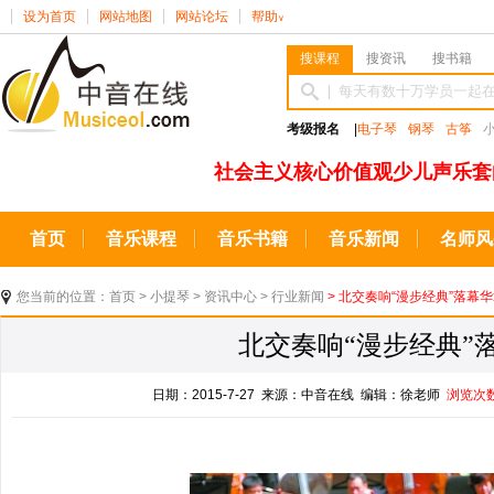
设为首页
网站地图
网站论坛
帮助
∨
搜课程
搜资讯
搜书籍
考级报名
|
电子琴
钢琴
古筝
社会主义核心价值观少儿声乐套
首页
音乐课程
音乐书籍
音乐新闻
名师风
您当前的位置：
首页
>
小提琴
>
资讯中心
>
行业新闻
> 北交奏响“漫步经典”落幕
北交奏响“漫步经典”
日期：2015-7-27 来源：中音在线 编辑：徐老师
浏览次