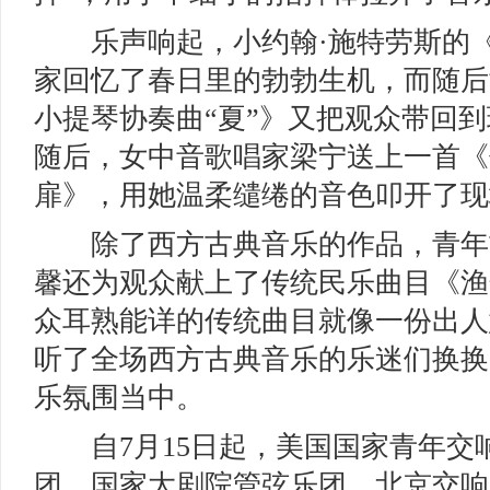
乐声响起，小约翰·施特劳斯的《
家回忆了春日里的勃勃生机，而随后
小提琴协奏曲“夏”》又把观众带回
随后，女中音歌唱家梁宁送上一首《
扉》，用她温柔缱绻的音色叩开了现
除了西方古典音乐的作品，青年
馨还为观众献上了传统民乐曲目《渔
众耳熟能详的传统曲目就像一份出人
听了全场西方古典音乐的乐迷们换换
乐氛围当中。
自7月15日起，美国国家青年交
团、国家大剧院管弦乐团、北京交响