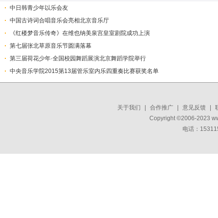
中日韩青少年以乐会友
中国古诗词合唱音乐会亮相北京音乐厅
《红楼梦音乐传奇》在维也纳美泉宫皇室剧院成功上演
第七届张北草原音乐节圆满落幕
第三届荷花少年·全国校园舞蹈展演北京舞蹈学院举行
中央音乐学院2015第13届管乐室内乐四重奏比赛获奖名单
关于我们
|
合作推广
|
意见反馈
|
Copyright ©2006-2023 w
电话：15311