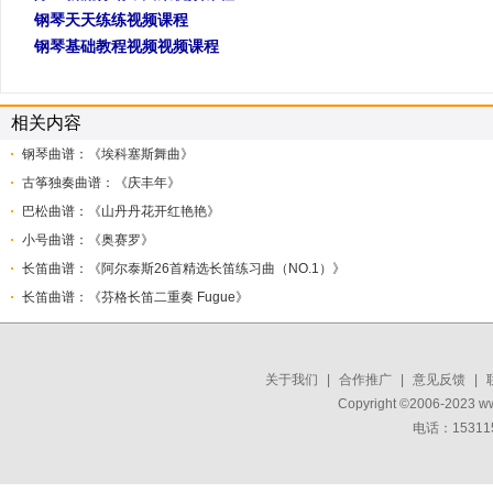
钢琴天天练练视频课程
钢琴基础教程视频视频课程
相关内容
钢琴曲谱：《埃科塞斯舞曲》
古筝独奏曲谱：《庆丰年》
巴松曲谱：《山丹丹花开红艳艳》
小号曲谱：《奥赛罗》
长笛曲谱：《阿尔泰斯26首精选长笛练习曲（NO.1）》
​长笛曲谱：《芬格长笛二重奏 Fugue》
关于我们
|
合作推广
|
意见反馈
|
Copyright ©2006-2023 w
电话：15311