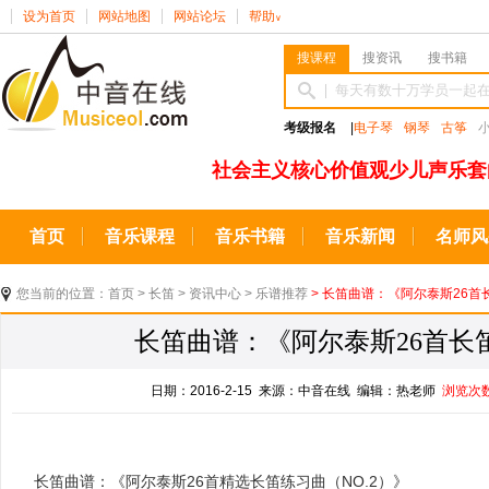
设为首页
网站地图
网站论坛
帮助
∨
搜课程
搜资讯
搜书籍
考级报名
|
电子琴
钢琴
古筝
社会主义核心价值观少儿声乐套
首页
音乐课程
音乐书籍
音乐新闻
名师风
您当前的位置：
首页
>
长笛
>
资讯中心
>
乐谱推荐
> 长笛曲谱：《阿尔泰斯26首长
长笛曲谱：《阿尔泰斯26首长笛练
日期：2016-2-15 来源：中音在线 编辑：热老师
浏览次
长笛曲谱：《阿尔泰斯26首精选长笛练习曲（NO.2）》