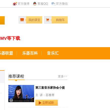
官方微博
客服QQ
官方微信
我的课堂
购物车
MV等下载
乐器联盟
乐器百科
音乐汇
推荐课程
更多>>
第三套音乐家协会小提
主 讲：苏雅菁
立即试听