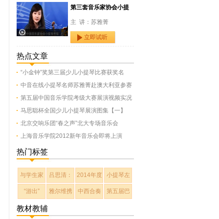
第三套音乐家协会小提
主 讲：苏雅菁
立即试听
热点文章
“小金钟”奖第三届少儿小提琴比赛获奖名
中音在线小提琴名师苏雅菁赴澳大利亚参赛
第五届中国音乐学院考级大赛展演视频实况
马思聪杯全国少儿小提琴展演图集【一】
北京交响乐团“春之声”北大专场音乐会
上海音乐学院2012新年音乐会即将上演
热门标签
与学生家
吕思清：
2014年度
小提琴左
“游出”
雅尔维携
中西合奏
第五届巴
教材教辅