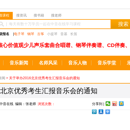
搜课程
搜资讯
搜书籍
搜老师
搜索
级报名
|
电子琴
钢琴
古筝
小提琴
音基
长笛
核心价值观少儿声乐套曲合唱谱、钢琴伴奏谱、CD伴奏、
音乐新闻
名师风采
音乐人物
音乐学堂
新闻
> 关于举办2016北京优秀考生汇报音乐会的通知
16北京优秀考生汇报音乐会的通知
来源：中音在线 编辑：张老师
浏览次数：
分享到 |