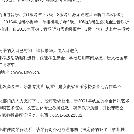
日至30日。望考生今后务必在规定时间内报名。
必须通过音乐听力1级考试；7级、8级考生必须通过音乐听力2级考试；
；2016年报考小提琴、单排键电子琴9级、10级的考生必须通过音乐听
推进。自2016年开始，音乐听力需逐级报考，2级（含）以上考生报考
安公学的入口已封闭，请从繁华大道入口进入。
使考级活动顺利进行，保证考生安全，学校启用车闸系统，进入校园车
车场停车。
：www.ahyyj.cn.
发商及中西乐器专卖店,该琴行是安徽省音乐家协会长期合作单位。
部门的大力支持下，并经市教委批准，于2001年成立的非全日制艺术
特聘艺术院校、文艺团体专业教师任教，确保教学质量，开设课程全
授讲座等活动。电话：0551-62822932
市佳韵琴行联系，该琴行对外地办理邮购（按定价的15％计收邮挂