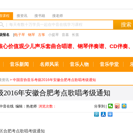
搜课程
搜资讯
搜书籍
搜老师
搜索
级报名
|
电子琴
钢琴
古筝
小提琴
音基
长笛
核心价值观少儿声乐套曲合唱谱、钢琴伴奏谱、CD伴奏、
音乐新闻
名师风采
音乐人物
音乐学堂
级资讯
> 中国音协音乐考级2016年安徽合肥考点歌唱考级通知
2016年安徽合肥考点歌唱考级通知
来源：中音在线 编辑：热老师
浏览次数：
分享到 |
考区合肥考点歌唱考级通知