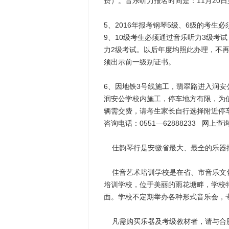
费）。音乐听力报名时间是：11月20
5、2016年报考钢琴5级、6级的考生
9、10级考生必须通过音乐听力3级考试
力2级考试。以后年度均照此办理，不再
须出示前一级别证书。
6、因地铁3号线施工，翡翠路进入润
润安公学校内施工，停车地方有限，为
辆需交费，请考生家长自行选择附近停
咨询电话：0551—62888233 网上查询地址
佳韵琴行是安徽省最大、最全的乐器批
佳音艺术培训学校是在省、市音乐文化
培训学校，位于美丽的雨花塘畔，学校
面。学校不定期举办各种形式音乐会，专家教
凡需购买乐器及考级教材者，请与合肥