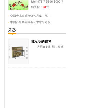
isbn:978-7-5396-3000-7
购买价：
38
元
全国少儿歌唱考级作品集（第二
中国音乐学院社会艺术水平考级
乐器
谁发明的钢琴
大约在14世纪，欧洲
出现了一种在多弦乐器上加
键而成的击弦古钢琴——克
拉维卡琴。这种古钢...