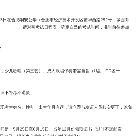
至5日在合肥润安公学（合肥市经济技术开发区繁华西路292号，徽园向
码是： 。请对照考试日程表，确定自己的考试时间，准时前往参加
0
带，少儿歌唱（第三套）、成人歌唱伴奏带需自备（U盘、CD各一
一律不补考不退款。
发现考生姓名、性别、出生年月有误，请立即与发证人员核实更正，以免
间是：5月25日至6月15日，当年12月份领取证书（过时不退邮寄