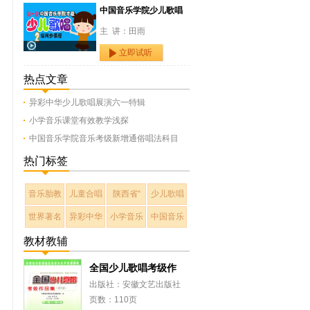
中国音乐学院少儿歌唱
主 讲：田雨
立即试听
热点文章
异彩中华少儿歌唱展演六一特辑
小学音乐课堂有效教学浅探
中国音乐学院音乐考级新增通俗唱法科目
热门标签
音乐胎教
儿童合唱
陕西省“
少儿歌唱
世界著名
异彩中华
小学音乐
中国音乐
教材教辅
全国少儿歌唱考级作
出版社：安徽文艺出版社
页数：110页