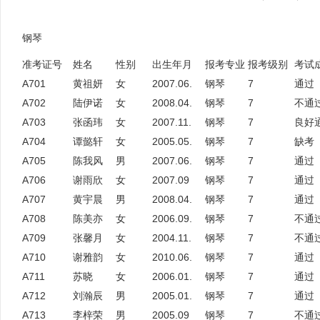
钢琴
准考证号
姓名
性别
出生年月
报考专业
报考级别
考试
A701
黄祖妍
女
2007.06.
钢琴
7
通过
A702
陆伊诺
女
2008.04.
钢琴
7
不通
A703
张函玮
女
2007.11.
钢琴
7
良好
A704
谭懿轩
女
2005.05.
钢琴
7
缺考
A705
陈我风
男
2007.06.
钢琴
7
通过
A706
谢雨欣
女
2007.09
钢琴
7
通过
A707
黄宇晨
男
2008.04.
钢琴
7
通过
A708
陈美亦
女
2006.09.
钢琴
7
不通
A709
张馨月
女
2004.11.
钢琴
7
不通
A710
谢雅韵
女
2010.06.
钢琴
7
通过
A711
苏晓
女
2006.01.
钢琴
7
通过
A712
刘瀚辰
男
2005.01.
钢琴
7
通过
A713
李梓荣
男
2005.09
钢琴
7
不通