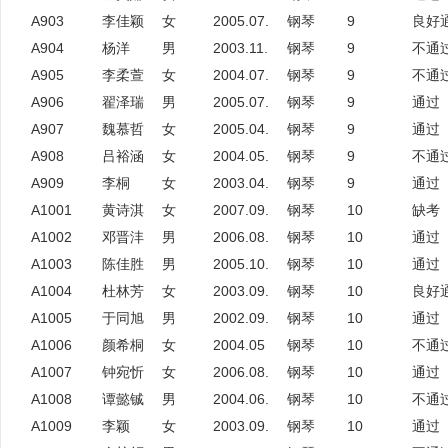
A903
李佳颖
女
2005.07.
钢琴
9
良好
A904
杨洋
男
2003.11.
钢琴
9
不通
A905
李柔萱
女
2004.07.
钢琴
9
不通
A906
翟泽瑞
男
2005.07.
钢琴
9
通过
A907
魏慕哲
女
2005.04.
钢琴
9
通过
A908
吕裕涵
女
2004.05.
钢琴
9
不通
A909
李桐
女
2003.04.
钢琴
9
通过
A1001
黄诗淇
女
2007.09.
钢琴
10
缺考
A1002
邓晋沣
男
2006.08.
钢琴
10
通过
A1003
陈佳胜
男
2005.10.
钢琴
10
通过
A1004
杜林芳
女
2003.09.
钢琴
10
良好
A1005
于同旭
男
2002.09.
钢琴
10
通过
A1006
颜希桐
女
2004.05
钢琴
10
不通
A1007
钟宛忻
女
2006.08.
钢琴
10
通过
A1008
谭懿铖
男
2004.06.
钢琴
10
不通
A1009
李颖
女
2003.09.
钢琴
10
通过