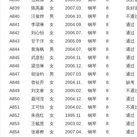
A839
陈禹蓁
女
2007.03.
钢琴
8
良好
A840
汪俊烨
男
2004.10.
钢琴
8
不通
A841
李珺琳
女
2004.09.
钢琴
8
通过
A842
刘心怡
女
2006.07.
钢琴
8
通过
A843
甘子洋
女
2005.09
钢琴
8
通过
A844
黄海枫
男
2004.07.
钢琴
8
通过
A845
武彦彤
女
2004.11.
钢琴
8
通过
A846
梁浩琳
女
2006.12.
钢琴
8
通过
A847
胡淦钧
男
2007.03.
钢琴
8
通过
A848
曾祉乔
女
2004.11.
钢琴
8
缺考
A849
刘文睿
女
2005.02.
钢琴
8
不通
A850
聂珂滢
女
2004.12.
钢琴
8
通过
A851
王可怡
女
2004.02.
钢琴
8
不通
A852
朱燕红
女
1995.11
钢琴
8
通过
A853
王毓慧
女
2003.02.
钢琴
8
通过
A854
张睿桦
女
2007.04.
钢琴
8
通过