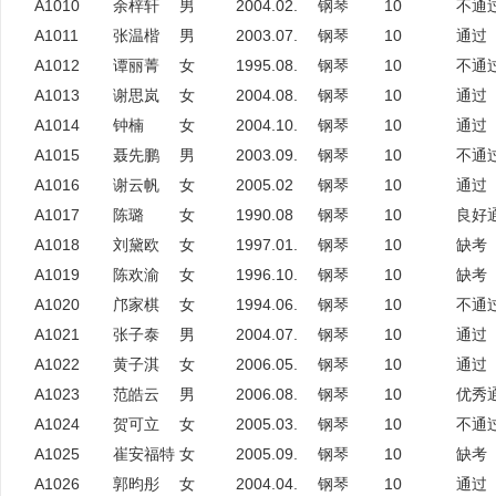
A1010
余梓轩
男
2004.02.
钢琴
10
不通
A1011
张温楷
男
2003.07.
钢琴
10
通过
A1012
谭丽菁
女
1995.08.
钢琴
10
不通
A1013
谢思岚
女
2004.08.
钢琴
10
通过
A1014
钟楠
女
2004.10.
钢琴
10
通过
A1015
聂先鹏
男
2003.09.
钢琴
10
不通
A1016
谢云帆
女
2005.02
钢琴
10
通过
A1017
陈璐
女
1990.08
钢琴
10
良好
A1018
刘黛欧
女
1997.01.
钢琴
10
缺考
A1019
陈欢渝
女
1996.10.
钢琴
10
缺考
A1020
邝家棋
女
1994.06.
钢琴
10
不通
A1021
张子泰
男
2004.07.
钢琴
10
通过
A1022
黄子淇
女
2006.05.
钢琴
10
通过
A1023
范皓云
男
2006.08.
钢琴
10
优秀
A1024
贺可立
女
2005.03.
钢琴
10
不通
A1025
崔安福特
女
2005.09.
钢琴
10
缺考
A1026
郭昀彤
女
2004.04.
钢琴
10
通过