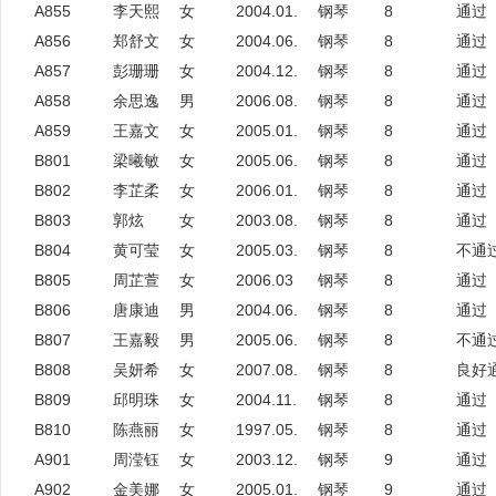
A855
李天熙
女
2004.01.
钢琴
8
通过
A856
郑舒文
女
2004.06.
钢琴
8
通过
A857
彭珊珊
女
2004.12.
钢琴
8
通过
A858
余思逸
男
2006.08.
钢琴
8
通过
A859
王嘉文
女
2005.01.
钢琴
8
通过
B801
梁曦敏
女
2005.06.
钢琴
8
通过
B802
李芷柔
女
2006.01.
钢琴
8
通过
B803
郭炫
女
2003.08.
钢琴
8
通过
B804
黄可莹
女
2005.03.
钢琴
8
不通
B805
周芷萱
女
2006.03
钢琴
8
通过
B806
唐康迪
男
2004.06.
钢琴
8
通过
B807
王嘉毅
男
2005.06.
钢琴
8
不通
B808
吴妍希
女
2007.08.
钢琴
8
良好
B809
邱明珠
女
2004.11.
钢琴
8
通过
B810
陈燕丽
女
1997.05.
钢琴
8
通过
A901
周滢钰
女
2003.12.
钢琴
9
通过
A902
金美娜
女
2005.01.
钢琴
9
通过