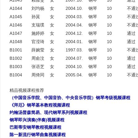
A1043
赖雅雯
女
2007.10.
钢琴
10
通过
A1044
刘均杨
女
2004.10.
钢琴
10
不通
A1045
孙萁
女
2004.03.
钢琴
10
不通
A1046
支瑞璞
女
2004.04.
钢琴
10
不通
A1047
施婷婷
女
2004.12.
钢琴
10
通过
A1048
官滢琦
女
2004.01.
钢琴
10
通过
B1001
薛婉莹
女
1997.03.
钢琴
10
不通
B1002
周俞汶
女
2004.07.
钢琴
10
通过
B1003
张语芝
女
2004.10.
钢琴
10
通过
B1004
周倚同
女
2005.04.
钢琴
10
不通
精品视频课程推荐
（中国音乐学院、中国音协、中央音乐学院）钢琴考级视频课程
《拜厄》钢琴基本教程视频课程
约翰汤普森简易、现代钢琴系列视频课程
钢琴即兴演奏(伴奏)视频课程
巴斯蒂安钢琴教程视频课程
陈一新流行钢琴曲集视频课程