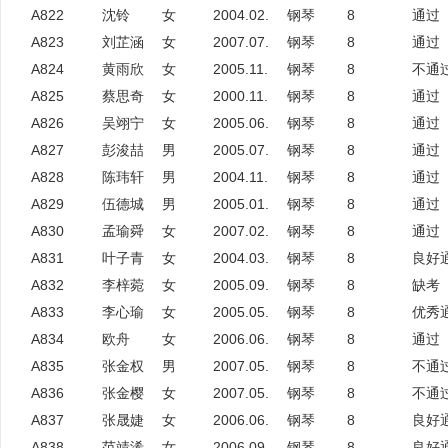
A822
沈铃
女
2004.02.
钢琴
8
通过
A823
刘芷涵
女
2007.07.
钢琴
8
通过
A824
黄雨欣
女
2005.11.
钢琴
8
不通
A825
蔡思奇
女
2000.11.
钢琴
8
通过
A826
吴翊宁
女
2005.06.
钢琴
8
通过
A827
彭浚喆
男
2005.07.
钢琴
8
通过
A828
陈玮轩
男
2004.11.
钢琴
8
通过
A829
伍德城
男
2005.01.
钢琴
8
通过
A830
孟瑜舜
女
2007.02.
钢琴
8
通过
A831
叶子青
女
2004.03.
钢琴
8
良好
A832
李梓菀
女
2005.09.
钢琴
8
缺考
A833
李心瑜
女
2005.05.
钢琴
8
优秀
A834
欧舟
女
2006.06.
钢琴
8
通过
A835
张金权
男
2007.05.
钢琴
8
不通
A836
张金樱
女
2007.05.
钢琴
8
不通
A837
张晟婕
女
2006.06.
钢琴
8
良好
A838
范靖浠
女
2006.09.
钢琴
8
良好