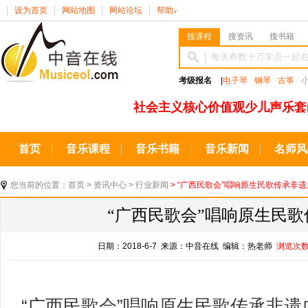
设为首页
网站地图
网站论坛
帮助
∨
搜课程
搜资讯
搜书籍
考级报名
|
电子琴
钢琴
古筝
社会主义核心价值观少儿声乐套
首页
音乐课程
音乐书籍
音乐新闻
名师风
您当前的位置：
首页
>
资讯中心
>
行业新闻
> “广西民歌会”唱响原生民歌传承非
“广西民歌会”唱响原生民
日期：2018-6-7 来源：中音在线 编辑：热老师
浏览次
“广西民歌会”唱响原生民歌传承非遗