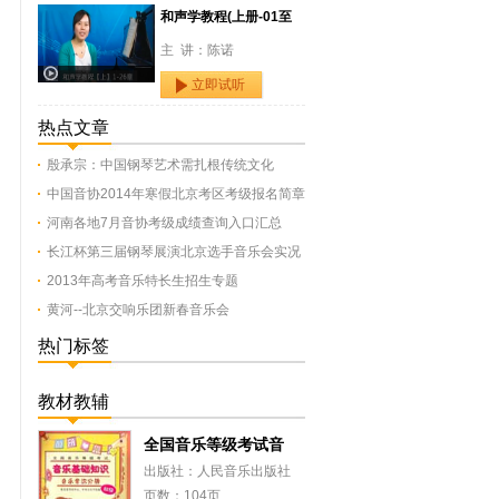
和声学教程(上册-01至
主 讲：陈诺
立即试听
热点文章
殷承宗：中国钢琴艺术需扎根传统文化
中国音协2014年寒假北京考区考级报名简章
河南各地7月音协考级成绩查询入口汇总
长江杯第三届钢琴展演北京选手音乐会实况
2013年高考音乐特长生招生专题
黄河--北京交响乐团新春音乐会
热门标签
教材教辅
全国音乐等级考试音
出版社：人民音乐出版社
页数：104页