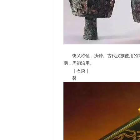
铙又称钲，执钟。古代汉族使用的青
期，周初沿用。
｜石类｜
磬