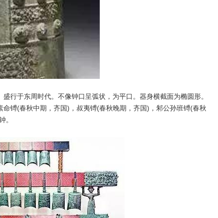
盛行于东周时代。不像钟口呈弧状，为平口。器身横截面为椭圆形。
命镈(春秋中期，齐国)，叔夷镈(春秋晚期，齐国)，邾公孙班镈(春秋
钟。