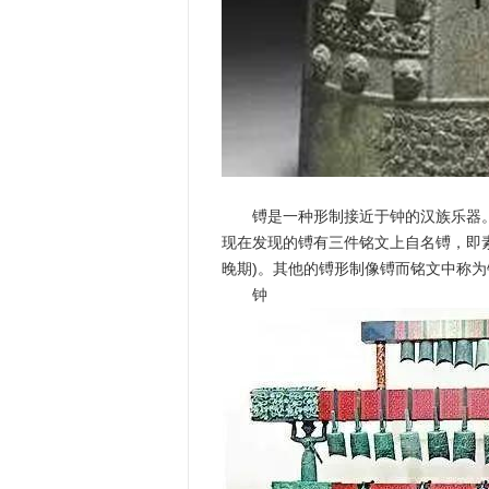
镈是一种形制接近于钟的汉族乐器。
现在发现的镈有三件铭文上自名镈，即素
晚期)。其他的镈形制像镈而铭文中称为
钟