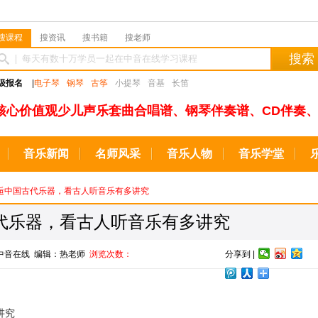
搜课程
搜资讯
搜书籍
搜老师
搜索
级报名
|
电子琴
钢琴
古筝
小提琴
音基
长笛
核心价值观少儿声乐套曲合唱谱、钢琴伴奏谱、CD伴奏、
音乐新闻
名师风采
音乐人物
音乐学堂
邂逅中国古代乐器，看古人听音乐有多讲究
代乐器，看古人听音乐有多讲究
源：中音在线 编辑：热老师
浏览次数：
分享到 |
讲究