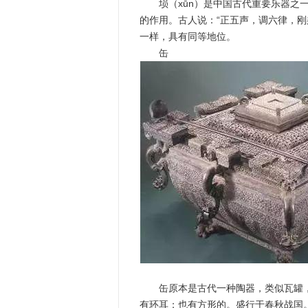
埙（xūn）是中国古代重要乐器之一
的作用。古人说：“正五声，调六律，
一样，具有同等地位。
缶
缶原本是古代一种陶器，类似瓦罐，
有环耳；也有方形的。盛行于春秋战国。