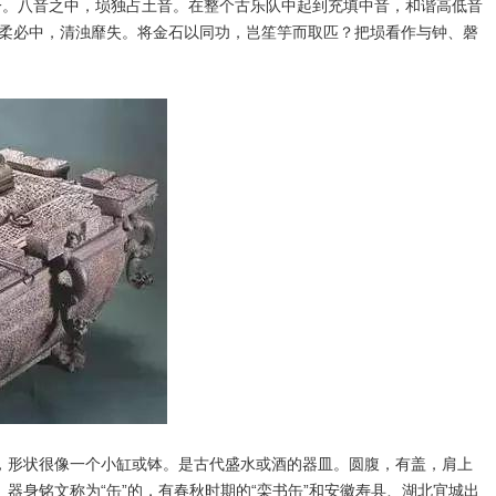
。八音之中，埙独占土音。在整个古乐队中起到充填中音，和谐高低音
刚柔必中，清浊靡失。将金石以同功，岂笙竽而取匹？把埙看作与钟、磬
形状很像一个小缸或钵。是古代盛水或酒的器皿。圆腹，有盖，肩上
器身铭文称为“缶”的，有春秋时期的“栾书缶”和安徽寿县、湖北宜城出