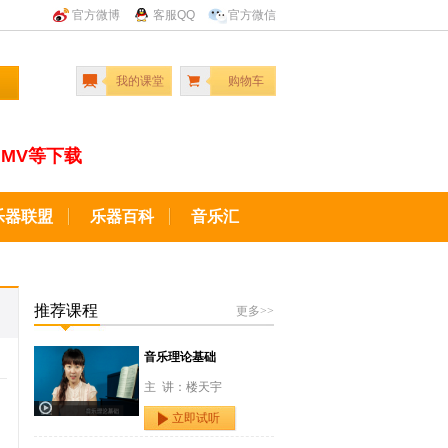
官方微博
客服QQ
官方微信
我的课堂
购物车
MV等下载
乐器联盟
乐器百科
音乐汇
推荐课程
更多>>
音乐理论基础
主 讲：楼天宇
立即试听