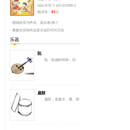
isbn:978-7-103-03398-2
购买价：
83
元
视唱练耳与声乐、器乐卷(第三
康建东交响作品音乐会DVD/CD合
乐器
阮
阮，阮咸的简称，旧
称“汉琵琶”，还有一意即长
颈琵琶，形似今之月琴，与
从龟兹传来的曲项琵...
扁鼓
扁鼓，是蒙古、藏、朝
鲜、满、纳西、彝、苗、汉
等族棰击膜鸣乐器。蒙古语
称恒格勒格。藏语...