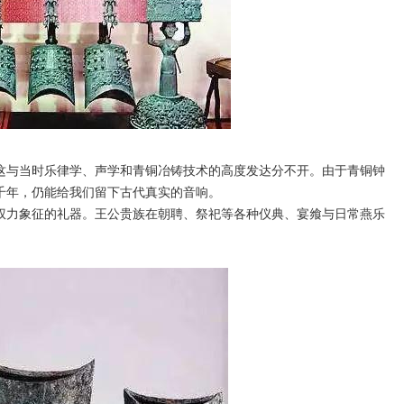
与当时乐律学、声学和青铜冶铸技术的高度发达分不开。由于青铜钟
千年，仍能给我们留下古代真实的音响。
力象征的礼器。王公贵族在朝聘、祭祀等各种仪典、宴飨与日常燕乐