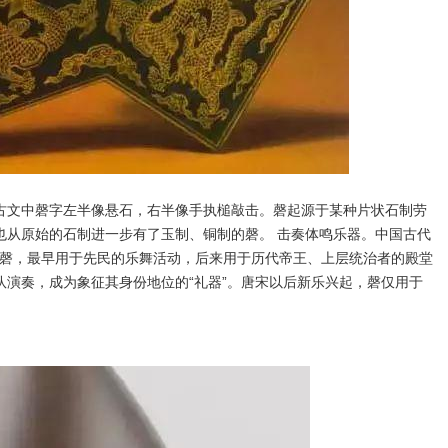
文中磬字左半像悬石，右半像手执槌敲击。磬起源于某种片状石制劳
也从原始的石制进一步有了玉制、铜制的磬。 击奏体鸣乐器。中国古代
音。磬，最早用于先民的乐舞活动，后来用于历代帝王、上层统治者的殿堂
队演奏，成为象征其身份地位的“礼器”。唐宋以后新乐兴起，磬仅用于