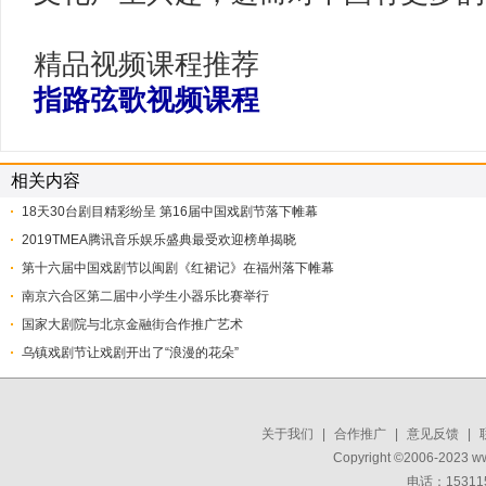
精品视频课程推荐
指路弦歌视频课程
相关内容
18天30台剧目精彩纷呈 第16届中国戏剧节落下帷幕
2019TMEA腾讯音乐娱乐盛典最受欢迎榜单揭晓
第十六届中国戏剧节以闽剧《红裙记》在福州落下帷幕
南京六合区第二届中小学生小器乐比赛举行
国家大剧院与北京金融街合作推广艺术
​乌镇戏剧节让戏剧开出了“浪漫的花朵”
关于我们
|
合作推广
|
意见反馈
|
Copyright ©2006-2023 w
电话：15311