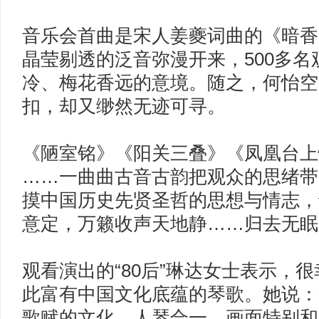
音乐会首曲是宋人姜夔词曲的《暗香
晶莹剔透的泛音弥漫开来，500多
冷、梅花香远的意境。随之，何怡空
扣，却又缈然无迹可寻。
《陋室铭》《阳关三叠》《凤凰台上
……一曲曲古音古韵把观众的思绪带
摸中国历史先贤圣哲的思想与情志，
意定，万籁收声天地静……归去无眠
观看演出的“80后”琳达女士表示，
此富有中国文化底蕴的琴歌。她说：
歌赋的文化，人琴合一，画面特别和