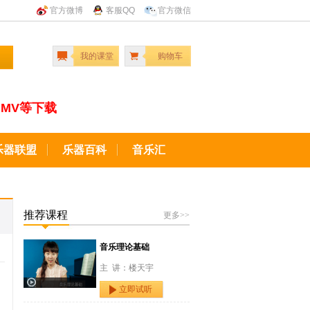
官方微博
客服QQ
官方微信
我的课堂
购物车
MV等下载
乐器联盟
乐器百科
音乐汇
推荐课程
更多>>
音乐理论基础
主 讲：楼天宇
立即试听