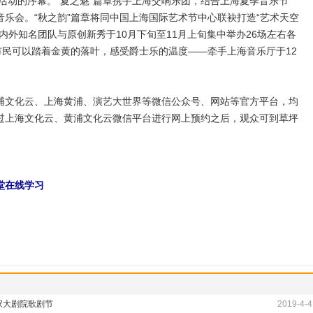
出活动的序幕。“夏之魅”篇章携手上海交响乐团，结合上海夏季音乐节
质音乐会。“秋之韵”篇章将同中国上海国际艺术节中心联袂打造“艺术天空
内外知名团队与原创新秀于10月下旬至11月上旬集中举办26场左右各
市民可以踏着金黄的落叶，感受爵士乐的温度——牵手上海音乐厅于12
文化云、上海黄浦、演艺大世界等微信公众号、网站等官方平台，均
过上海文化云、黄浦文化云微信平台进行网上预约之后，观众可到草坪
堂在线学习
国家大剧院歌剧节
2019-4-4