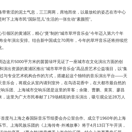
带青涩的泥土气息，三三两两，席地而坐，以最放松的姿态在市中心
时下上海市民“国际范儿”生活的一张生动“素颜照”。
领区的黄浦区，精心“煲”制的“城市草坪音乐会”今年迈入第六个年
发布全年演出安排。结合新中国成立70周年，今年的草坪音乐还将持续挖
化。
这片5000平方米的茵茵绿坪见证了一座城市在文化演出方面的创
场和演出资源的黄浦区推出“城市草坪音乐会”高品质艺术公益项目，以“集
通过与专业艺术机构合作的方式，搭建起这个独特的音乐演出平台——天
天音乐会，将观众从室内请到室外，在鸟语花香中，在大都市最自然的
海交响乐团、上海城市交响乐团是这里的常客；余隆、曹鹏、黄英、廖昌
，这里为广大市民奉献了179场精彩的音乐演出，吸引观众近28万人
首度与上海之春国际音乐节组委会办公室合作。成立于1960年的上海
节。上海民族乐团的《上海传奇·外滩故事》将于4月13日下午开演，