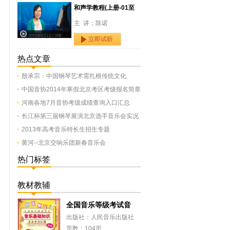
和声学教程(上册-01至
主 讲：陈诺
立即试听
热点文章
殷承宗：中国钢琴艺术需扎根传统文化
中国音协2014年寒假北京考区考级报名简章
河南各地7月音协考级成绩查询入口汇总
长江杯第三届钢琴展演北京选手音乐会实况
2013年高考音乐特长生招生专题
黄河--北京交响乐团新春音乐会
热门标签
教材教辅
全国音乐等级考试音
出版社：人民音乐出版社
页数：104页