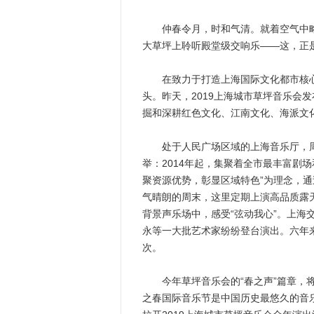
仲春令月，时和气清。就着空气中略
大草坪上聆听殿堂级交响乐——这，正是
在致力于打造上海国际文化都市核心引
头。昨天，2019上海城市草坪音乐会
掘和深耕红色文化、江南文化、海派文
处于人民广场区域的上海音乐厅，周边
举：2014年起，集聚着全市最丰富剧
聚资源优势，彰显区域特色”为理念，
气晴朗的周末，这里定期上演高品质露
背景声乐场中，感受“弦动我心”。上
永等一大批艺术家纷纷登台演出。六年来
次。
今年草坪音乐会的“春之声”篇章，将
之春国际音乐节是中国历史最悠久的音乐