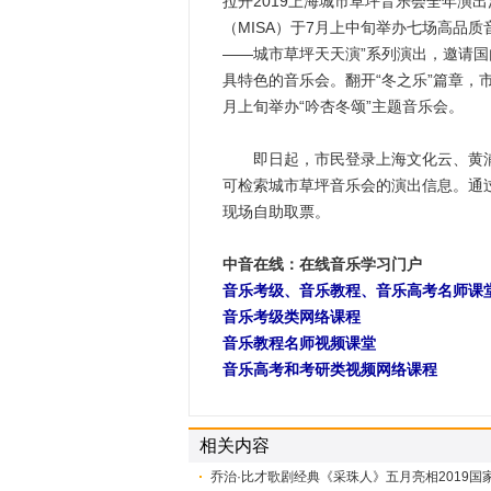
拉开2019上海城市草坪音乐会全年演
（MISA）于7月上中旬举办七场高品
——城市草坪天天演”系列演出，邀请国
具特色的音乐会。翻开“冬之乐”篇章，
月上旬举办“吟杏冬颂”主题音乐会。
即日起，市民登录上海文化云、黄浦
可检索城市草坪音乐会的演出信息。通
现场自助取票。
中音在线：在线音乐学习门户
音乐考级、音乐教程、音乐高考名师课
音乐考级类网络课程
音乐教程名师视频课堂
音乐高考和考研类视频网络课程
相关内容
​乔治·比才歌剧经典《采珠人》五月亮相2019