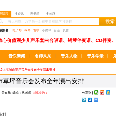
搜课程
搜资讯
搜书籍
搜老师
搜索
级报名
|
电子琴
钢琴
古筝
小提琴
音基
长笛
核心价值观少儿声乐套曲合唱谱、钢琴伴奏谱、CD伴奏、
音乐新闻
名师风采
音乐人物
音乐学堂
2019上海城市草坪音乐会发布全年演出安排
城市草坪音乐会发布全年演出安排
源：中音在线 编辑：热老师
浏览次数：
分享到 |
安排