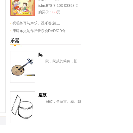
isbn:978-7-103-03398-2
购买价：
83
元
视唱练耳与声乐、器乐卷(第三
康建东交响作品音乐会DVD/CD合
乐器
阮
阮，阮咸的简称，旧
称“汉琵琶”，还有一意即长
颈琵琶，形似今之月琴，与
从龟兹传来的曲项琵...
扁鼓
扁鼓，是蒙古、藏、朝
鲜、满、纳西、彝、苗、汉
等族棰击膜鸣乐器。蒙古语
称恒格勒格。藏语...