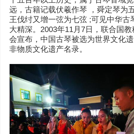
远，古籍记载伏羲作琴 ，舜定琴为
王伐纣又增一弦为七弦 ;可见中华
大精深。2003年11月7日，联合国
会宣布，中国古琴被选为世界文化遗产
非物质文化遗产名录。