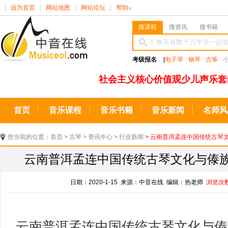
设为首页
网站地图
网站论坛
帮助
∨
搜课程
搜资讯
搜书籍
考级报名
|
电子琴
钢琴
古筝
社会主义核心价值观少儿声乐套
首页
音乐课程
音乐书籍
音乐新闻
名师风
您当前的位置：
首页
>
古琴
>
资讯中心
>
行业新闻
> 云南普洱孟连中国传统古琴
云南普洱孟连中国传统古琴文化与傣
日期：2020-1-15 来源：中音在线 编辑：热老师
浏览次
云南普洱孟连中国传统古琴文化与傣