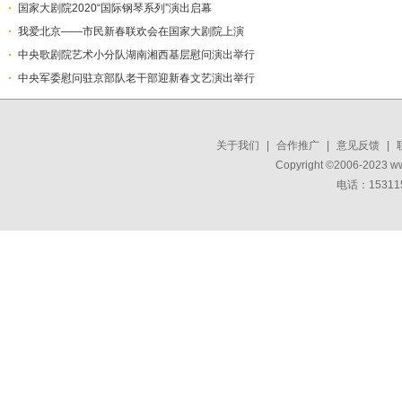
国家大剧院2020“国际钢琴系列”演出启幕
我爱北京——市民新春联欢会在国家大剧院上演
中央歌剧院艺术小分队湖南湘西基层慰问演出举行
中央军委慰问驻京部队老干部迎新春文艺演出举行
关于我们
|
合作推广
|
意见反馈
|
Copyright ©2006-2023 w
电话：15311