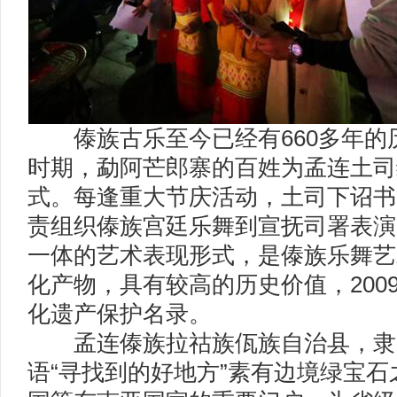
傣族古乐至今已经有660多年的
时期，勐阿芒郎寨的百姓为孟连土司
式。每逢重大节庆活动，土司下诏书
责组织傣族宫廷乐舞到宣抚司署表演
一体的艺术表现形式，是傣族乐舞艺
化产物，具有较高的历史价值，200
化遗产保护名录。
孟连傣族拉祜族佤族自治县，隶
语“寻找到的好地方”素有边境绿宝