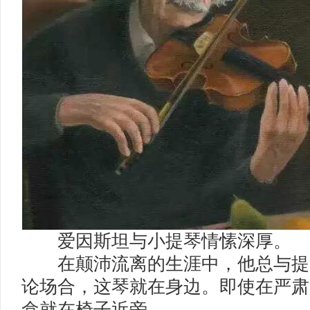
爱因斯坦与小提琴情愫深厚。
在颠沛流离的生涯中，他总与提
论场合，这琴就在身边。即使在严肃
盒就在椅子近旁。